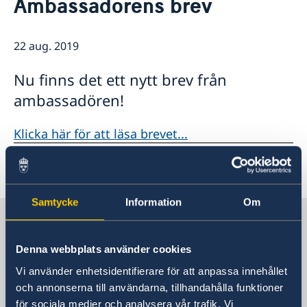
Ambassadörens brev
Om oss
Lediga tjänster
Så stöttar vi svenska företag
Praktiktjänstgöring
22 aug. 2019
Vi är en resurs för svenska företag
Aktuellt
Ambassadens personal
Team Sweden
OSL-beskrivning
Nyheter
Nu finns det ett nytt brev från
Så kan du få stöd
ambassadören!
Svenska företag i
Anmäl handelshinder
Klicka här för att läsa brevet...
Senast uppdaterad 09 sep. 2019, 10.39
Samtycke
Information
Om
Sverige i Uganda
Denna webbplats använder cookies
Sveriges ambassad
Vi använder enhetsidentifierare för att anpassa innehållet
och annonserna till användarna, tillhandahålla funktioner
Besöksadress
för sociala medier och analysera vår trafik. Vi