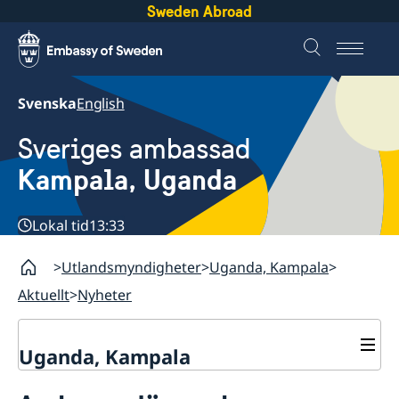
Sweden Abroad
Svenska
English
Sveriges ambassad
Kampala, Uganda
Lokal tid
13:33
Utlandsmyndigheter
Uganda, Kampala
Aktuellt
Nyheter
Uganda, Kampala
Kontakt