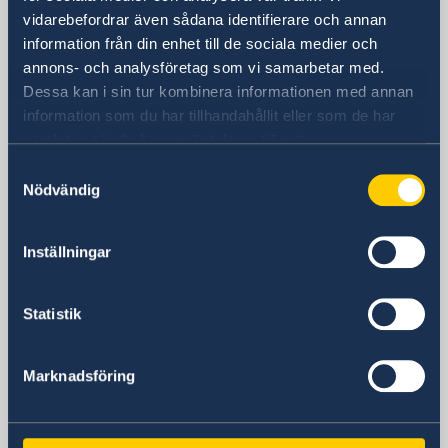
24, Lumumba Avenue
vidarebefordrar även sådana identifierare och annan
Nakasero
information från din enhet till de sociala medier och
Kampala
annons- och analysföretag som vi samarbetar med.
Postadress
Dessa kan i sin tur kombinera informationen med annan
Embassy of Sweden
information som du har tillhandahållit eller som de har
P.O. Box 22669
samlat in när du har använt deras tjänster.
Kampala
Samtyckesval
Uganda
Nödvändig
Telefonnummer
+256 417 700 800
Inställningar
Fax
+256 417 700 801
E-postadress
Statistik
ambassaden.kampala@gov.se
E-post migrationsfrågor
Marknadsföring
ambassaden.nairobi-visum@gov.se
Svenska konsulat