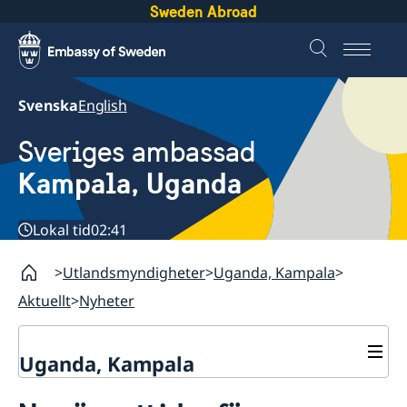
Sweden Abroad
Svenska
English
Sveriges ambassad
Kampala, Uganda
Lokal tid
02:41
Utlandsmyndigheter
Uganda, Kampala
Aktuellt
Nyheter
Uganda, Kampala
Kontakt