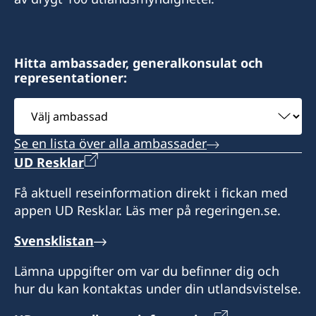
Postadress:
sddurand@hotmail.fr
Consulat de Suède, B.P. 278, Relais SICA,
Bangui, République centrafricaine
Honorärkonsul Sara Durand
Hitta ambassader, generalkonsulat och
representationer:
Besöksadress:
Postadress: Consulat de Suède, B.P. 1935,
Consulat de Suède, Karakanji, Avenue de
Välj
N'Djamena, TCHAD
Flandres, Bangui
ambassad
Se en lista över alla ambassader
Besöksadress: Route de Mara, N'Djamena
Honorärkonsul
UD Resklar
Expeditionstid: efter överenskommelse
Charlotte Mararv
Få aktuell reseinformation direkt i fickan med
appen UD Resklar. Läs mer på regeringen.se.
Honorärkonsul
Svensklistan
Sara Durand
Lämna uppgifter om var du befinner dig och
hur du kan kontaktas under din utlandsvistelse.