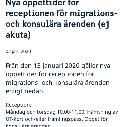
Nya öppettider för
Om oss
receptionen för migrations-
Lediga tjänster
Så stöttar vi svenska företag
Praktiktjänstgöring
och konsulära ärenden (ej
Vi är en resurs för svenska företag
Aktuellt
Ambassadens personal
Team Sweden
OSL-beskrivning
Nyheter
akuta)
Så kan du få stöd
Svenska företag i
Anmäl handelshinder
02 jan. 2020
Från den 13 januari 2020 gäller nya
öppettider för receptionen för
migrations- och konsulära ärenden
enligt nedan:
Reception:
Måndag och torsdag 10.00-11.00. Hämtning av
UT-kort och/eller främlingspass. Öppet för
konsulära ärenden.