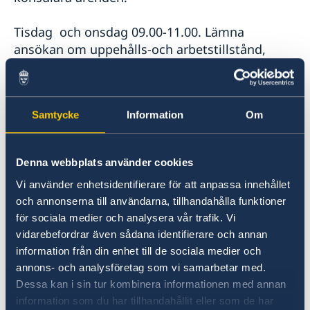
Tisdag och onsdag 09.00-11.00. Lämna
ansökan om uppehålls-och arbetstillstånd,
samt lämna ansökan om främlingspass. Öppet
för konsulära ärenden.
Samtycke
Information
Om
Fredag stängt
Telefontider för frågor:
Denna webbplats använder cookies
Måndag – Torsdag 15.00-16.00
Vi använder enhetsidentifierare för att anpassa innehållet
och annonserna till användarna, tillhandahålla funktioner
För att lämna biometri behövs en bokad tid.
för sociala medier och analysera vår trafik. Vi
Vänligen skriv till oss på
vidarebefordrar även sådana identifierare och annan
ambassaden.kampala-migration@gov.se
för att
information från din enhet till de sociala medier och
boka tid.
annons- och analysföretag som vi samarbetar med.
Dessa kan i sin tur kombinera informationen med annan
Senast uppdaterad 02 jan. 2020, 10.09
information som du har tillhandahållit eller som de har