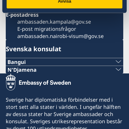
Fax
Avvisa
+256 417 700 801
E-postadress
ambassaden.kampala@gov.se
E-post migrationsfrågor
ambassaden.nairobi-visum@gov.se
Svenska konsulat
Bangui
Telefon:
N'Djamena
Telefon:
+236-75510494
+235 63 74 88 49
E-post:
Sverige har diplomatiska förbindelser med i
Telefon:
stort sett alla stater i världen. I ungefär hälften
c.mararv@gmail.com
av dessa stater har Sverige ambassader och
+235 66 30 67 41
Honorärkonsul Charlotte Mararv
konsulat. Sveriges utrikesrepresentation består
av drygt 100 utlandsmyndigheter.
E-post: