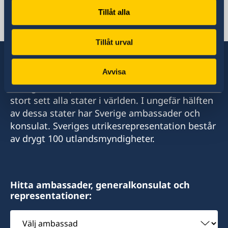
+46 8 723 11 76
Tillåt alla
E-postadress
sbs.centralasien@gov.se
Tillåt urval
Avvisa
Sverige har diplomatiska förbindelser med i
stort sett alla stater i världen. I ungefär hälften
av dessa stater har Sverige ambassader och
konsulat. Sveriges utrikesrepresentation består
av drygt 100 utlandsmyndigheter.
Hitta ambassader, generalkonsulat och
representationer:
Välj