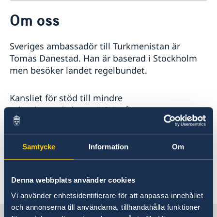
Kontakt
Om oss
Om oss
Dataskyddspolicy (GDPR)
Aktuellt
Sveriges ambassadör till Turkmenistan är
Nyheter
Tomas Danestad. Han är baserad i Stockholm
men besöker landet regelbundet.
Kansliet för stöd till mindre
utlandsmyndigheter (KSU) på
utrikesdepartementet i Stockholm stödjer med
beredning av ärenden och handläggning av
sakfrågor, se kontaktinformation längre ner på
Samtycke
Information
Om
sidan.
Denna webbplats använder cookies
Senast uppdaterad 18 jan. 2022, 14.46
Vi använder enhetsidentifierare för att anpassa innehållet
och annonserna till användarna, tillhandahålla funktioner