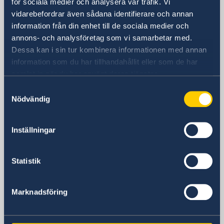
Sverige i Turkmenistan
för sociala medier och analysera vår trafik. Vi
vidarebefordrar även sådana identifierare och annan
information från din enhet till de sociala medier och
Sveriges ambassad
annons- och analysföretag som vi samarbetar med.
(Stockholmsbaserad)
Dessa kan i sin tur kombinera informationen med annan
information som du har tillhandahållit eller som de har
Besöksadress
samlat in när du har använt deras tjänster.
De Stockholmsbaserade
Samtyckesval
utlandsmyndigheterna har inte öppet för
Nödvändig
besökare. Vänligen kontakta oss via epost
eller telefon.
Inställningar
Postadress
Utrikesdepartementet
Kansliet för stöd till mindre
Statistik
utlandsmyndigheter (UD KSU)
103 39 STOCKHOLM
Marknadsföring
Telefonnummer
+46 8 405 10 00
Fax