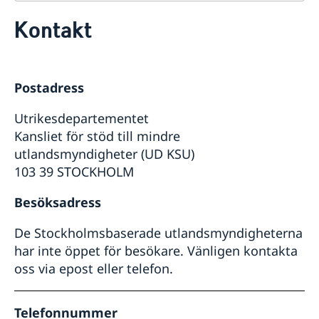
Kontakt
Kontakt
Om oss
Dataskyddspolicy (GDPR)
Aktuellt
Nyheter
Postadress
Utrikesdepartementet
Kansliet för stöd till mindre
utlandsmyndigheter (UD KSU)
103 39 STOCKHOLM
Besöksadress
De Stockholmsbaserade utlandsmyndigheterna
har inte öppet för besökare. Vänligen kontakta
oss via epost eller telefon.
Telefonnummer