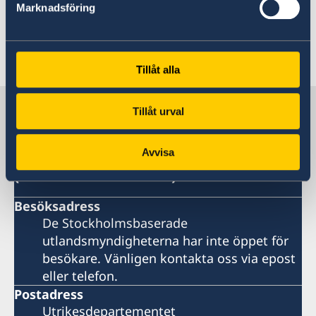
Marknadsföring
Earthquake Memorial Day
12 december
Neutrality Day
Tillåt alla
Sverige i Turkmenistan
Tillåt urval
Sveriges ambassad
Avvisa
(Stockholmsbaserad)
Besöksadress
De Stockholmsbaserade
utlandsmyndigheterna har inte öppet för
besökare. Vänligen kontakta oss via epost
eller telefon.
Postadress
Utrikesdepartementet