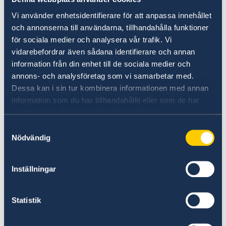
8 mars
Vi använder enhetsidentifierare för att anpassa innehållet
Internationella Kvinnodagen
och annonserna till användarna, tillhandahålla funktioner
för sociala medier och analysera vår trafik. Vi
20 mars
vidarebefordrar även sådana identifierare och annan
Novruz-Bayram
information från din enhet till de sociala medier och
annons- och analysföretag som vi samarbetar med.
10 april
Dessa kan i sin tur kombinera informationen med annan
Khait
information som du har tillhandahållit eller som de har
samlat in när du har använt deras tjänster.
18 maj
Constitution Day
Samtyckesval
Nödvändig
17 juni
Kurban Bairam
Inställningar
27 september
Independence Day
Statistik
6 oktober