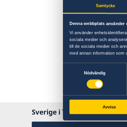
Samtycke
Denna webbplats använder 
Vi använder enhetsidentifierar
sociala medier och analysera 
till de sociala medier och a
med annan information som du 
Samtyckesval
Nödvändig
Avvisa
Sverige i Turkiet