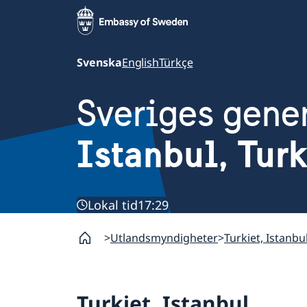
Svenska
English
Türkçe
Sveriges gene
Istanbul, Turk
Lokal tid
17:29
Utlandsmyndigheter
Turkiet, Istanbu
Turkiet, Istanbul