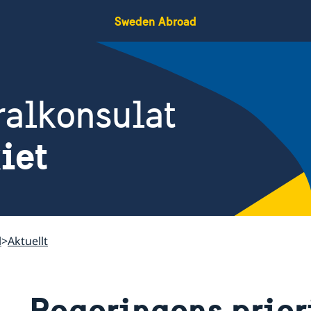
Sweden Abroad
ralkonsulat
iet
l
Aktuellt
Regeringens priori