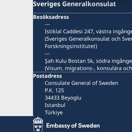
Sveriges Generalkonsulat
Besöksadress
---
Istiklal Caddesi 247, västra ingång
(Sveriges Generalkonsulat och Sve
Forskningsinstitutet)
---
Şah Kulu Bostan Sk, södra ingång
(Visum, migrations-, konsulära och
Postadress
Consulate General of Sweden
P.K. 125
34433 Beyoglu
Istanbul
Türkiye