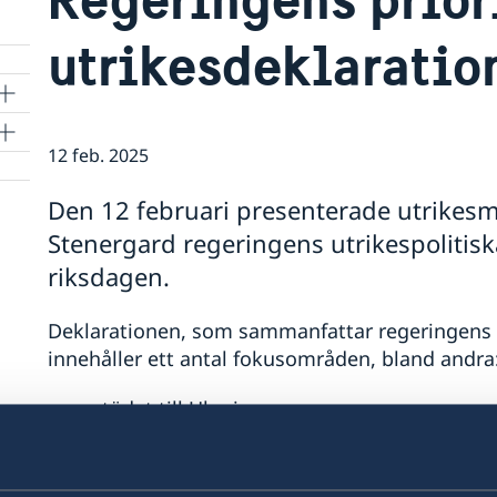
utrikesdeklaratio
12 feb. 2025
Den 12 februari presenterade utrikes
Stenergard regeringens utrikespolitisk
riksdagen.
Deklarationen, som sammanfattar regeringens ut
innehåller ett antal fokusområden, bland andra
stödet till Ukraina
säkerhetspolitiskt samarbete
jämställdhet och kvinnors egenmakt