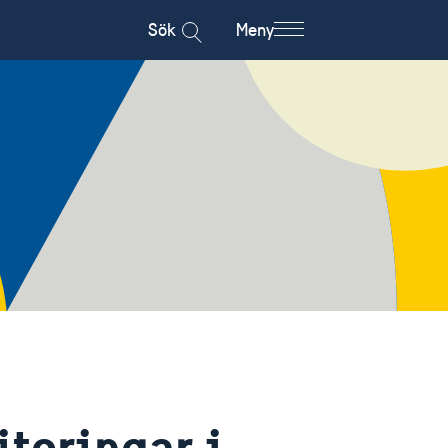
Sök
Meny
teringar i