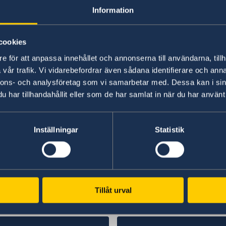
– Årets utrikesdeklaration presenteras i en svår 
Information
och Nato – befinner oss i en långvarig och lån
Ryssland kommer fortsätta utgöra ett allvarligt
cookies
utfallet av kriget i Ukraina. Vår uppgift är ofr
e för att anpassa innehållet och annonserna till användarna, tillh
förmåga att göra oss skada, inte minst genom a
vår trafik. Vi vidarebefordrar även sådana identifierare och anna
utrikesminister Maria Malmer Stenergard.
nnons- och analysföretag som vi samarbetar med. Dessa kan i sin
har tillhandahållit eller som de har samlat in när du har använt 
Läs hela utrikesdeklarationen på regeringen.se
Läs pressmeddelandet på regeringen.se
Inställningar
Statistik
Senast uppdaterad 12 feb. 2025, 16.13
Tillåt urval