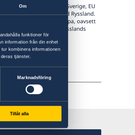
säkerhetspolitisk tid. Vi – Sverige, EU
Om
gtgående konfrontation med Ryssland.
 hot mot säkerheten i Europa, oavsett
ånkomlig: vi ska motverka Rysslands
andahålla funktioner för
tt stödja Ukraina, säger
n information från din enhet
 tur kombinera informationen
deras tjänster.
Marknadsföring
Tillåt alla