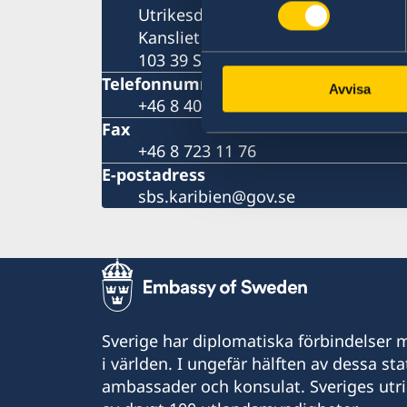
Utrikesdepartementet
Kansliet för stöd till mindre utla
103 39 STOCKHOLM
Telefonnummer
Avvisa
+46 8 405 10 00
Fax
+46 8 723 11 76
E-postadress
sbs.karibien@gov.se
Sverige har diplomatiska förbindelser me
i världen. I ungefär hälften av dessa sta
ambassader och konsulat. Sveriges utr