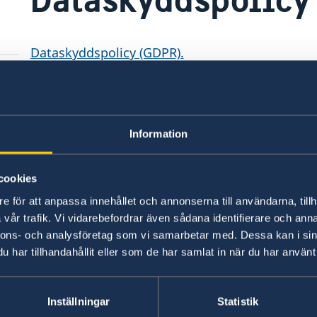
Dataskyddspolicy (GDPR).
Senast uppdaterad 06 okt. 2023, 04.19
Information
cookies
e för att anpassa innehållet och annonserna till användarna, tillh
msbaserad)
Svenska konsulat
vår trafik. Vi vidarebefordrar även sådana identifierare och anna
nnons- och analysföretag som vi samarbetar med. Dessa kan i sin
Antigua och Barbuda - 
har tillhandahållit eller som de har samlat in när du har använt 
ndigheterna har inte
Telefonnummer konsulat
Bahamas - Nassau
a epost eller telefon
Telefonnummer konsulat
Barbados - Bridgetown
+1 (268)562 5050
Telefonnummer konsulat
Belize - Belmopan
Inställningar
Statistik
1-242-326 28 17