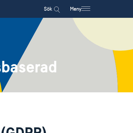
Sök
Meny
sbaserad
 (GDPR)