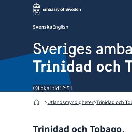
Svenska
English
Sveriges amb
Trinidad och 
Lokal tid
12:51
Utlandsmyndigheter
Trinidad och T
Trinidad och Tobago,