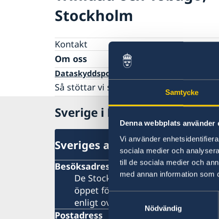
Stockholm
Kontakt
Om oss
Dataskyddspolicy (GDPR)
Så stöttar vi svenska företag
Samtycke
Vi är en resurs för svenska företag
Sverige i Karibien
Team Sweden
Så kan du få stöd
Denna webbplats använder 
Svenska företag i Trinidad och Tobago
Vi använder enhetsidentifierar
Sveriges ambassad (Stockhol
Anmäl handelshinder
sociala medier och analysera 
till de sociala medier och a
Besöksadress
med annan information som du 
De Stockholmsbaserade utlandsmy
öppet för besökare. Kontakta oss vi
Samtyckesval
enligt ovan.
Nödvändig
Postadress