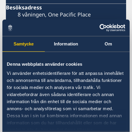
Besöksadress
8 våningen, One Pacific Place
140 Sukhumvit Road,
mellan soi 4 och soi 6
Ambassaden ligger bredvid Landmark
Samtycke
Information
Om
Hotel
Skytrainstation: Nana
Denna webbplats använder cookies
Postadress
Embassy of Sweden
Vi använder enhetsidentifierare för att anpassa innehållet
P.O. Box 1324
och annonserna till användarna, tillhandahålla funktioner
Nana Post Office
för sociala medier och analysera vår trafik. Vi
Bangkok 10110
vidarebefordrar även sådana identifierare och annan
information från din enhet till de sociala medier och
Thailand
annons- och analysföretag som vi samarbetar med.
Telefonnummer
Dessa kan i sin tur kombinera informationen med annan
Telefontid: måndag, tisdag, torsdag kl.
information som du har tillhandahållit eller som de har
08.30-10.00, 14.00-16.00. Telefontid:
samlat in när du har använt deras tjänster.