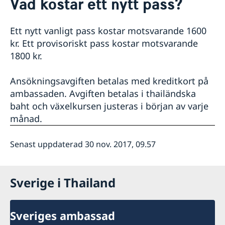
Vad kostar ett nytt pass?
Om oss
Honorärkonsulat
Så stöttar vi svenska företag
Ett nytt vanligt pass kostar motsvarande 1600
Netikett
Vi är en resurs för svenska företag
Aktuellt
kr. Ett provisoriskt pass kostar motsvarande
Sociala media - kommunikation
Dataskyddspolicy
Team Sweden
Nyheter
1800 kr.
Så kan du få stöd
Lediga tjänster
Svenska företag i Thailand
Ansökningsavgiften betalas med kreditkort på
Anmäl handelshinder
ambassaden. Avgiften betalas i thailändska
baht och växelkursen justeras i början av varje
månad.
Senast uppdaterad 30 nov. 2017, 09.57
Sverige i Thailand
Sveriges ambassad