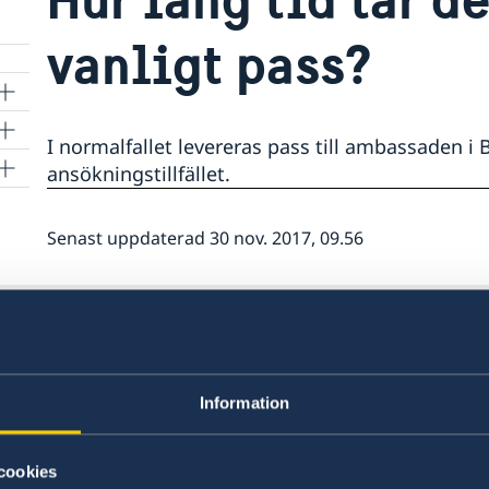
vanligt pass?
I normalfallet levereras pass till ambassaden i 
ansökningstillfället.
Senast uppdaterad 30 nov. 2017, 09.56
Svenska konsulat
Information
Chiang Mai - Thailand
Telefonnummer under arb
Hua Hin - Thailand (Va
cookies