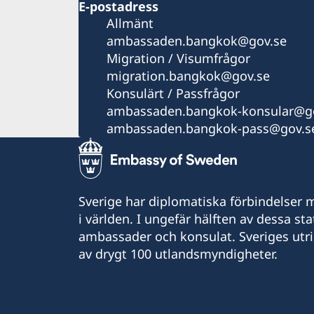
E-postadress
Allmänt
ambassaden.bangkok@gov.se
Migration / Visumfrågor
migration.bangkok@gov.se
Konsulärt / Passfrågor
ambassaden.bangkok-konsular@go
ambassaden.bangkok-pass@gov.s
Sverige har diplomatiska förbindelser me
i världen. I ungefär hälften av dessa sta
ambassader och konsulat. Sveriges utr
av drygt 100 utlandsmyndigheter.