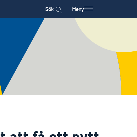
Sök
Meny
 att få ett nytt