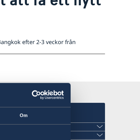
Bangkok efter 2-3 veckor från
Om
etstid:
kant)