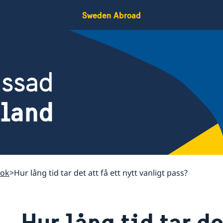
Sweden Abroad
assad
iland
kok
Hur lång tid tar det att få ett nytt vanligt pass?
Hur lång tid tar det