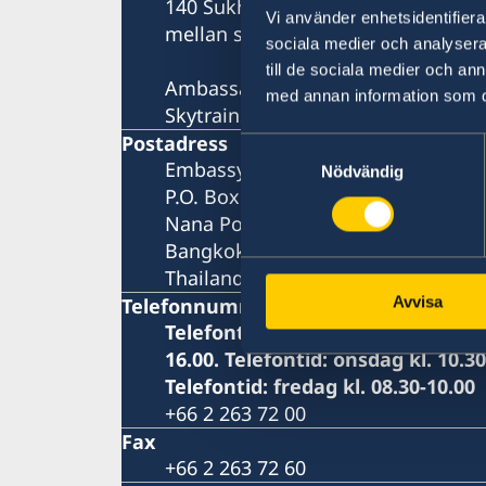
140 Sukhumvit Road,
Vi använder enhetsidentifierar
mellan soi 4 och soi 6
sociala medier och analysera 
till de sociala medier och a
Ambassaden ligger bredvid Landm
med annan information som du 
Skytrainstation: Nana
Postadress
Samtyckesval
Embassy of Sweden
Nödvändig
P.O. Box 1324
Nana Post Office
Bangkok 10110
Thailand
Avvisa
Telefonnummer
Telefontid: måndag, tisdag, torsda
16.00. Telefontid: onsdag kl. 10.30
Telefontid: fredag kl. 08.30-10.00
+66 2 263 72 00
Fax
+66 2 263 72 60