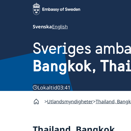
Svenska
English
Sveriges amb
Bangkok, Tha
Lokaltid
03:41
Utlandsmyndigheter
Thailand, Bang
Thailand, Bangkok