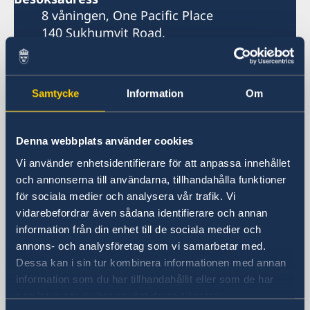
8 våningen, One Pacific Place
140 Sukhumvit Road,
mellan soi 4 och soi 6
Ambassaden ligger bredvid Landmark
Samtycke
Information
Om
Hotel
Skytrainstation: Nana
Postadress
Denna webbplats använder cookies
Embassy of Sweden
Vi använder enhetsidentifierare för att anpassa innehållet
P.O. Box 1324
och annonserna till användarna, tillhandahålla funktioner
Nana Post Office
för sociala medier och analysera vår trafik. Vi
Bangkok 10110
vidarebefordrar även sådana identifierare och annan
Thailand
information från din enhet till de sociala medier och
Telefonnummer
annons- och analysföretag som vi samarbetar med.
Telefontid: måndag, tisdag, torsdag kl.
Dessa kan i sin tur kombinera informationen med annan
08.30-10.00, 14.00-16.00. Telefontid:
information som du har tillhandahållit eller som de har
onsdag kl. 10.30-12.00, 14.00-16.00.
samlat in när du har använt deras tjänster.
Telefontid: fredag kl. 08.30-10.00