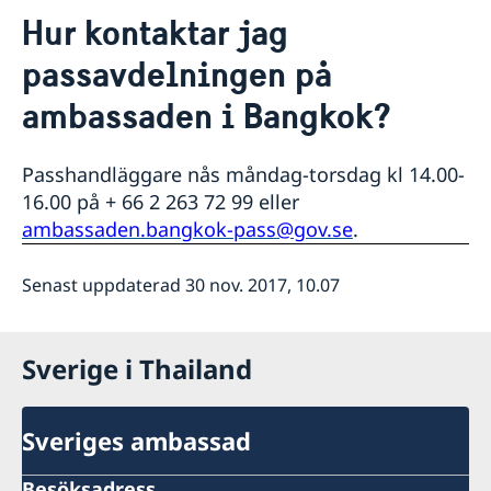
Kontakt
Hur kontaktar jag
Om oss
passavdelningen på
Honorärkonsulat
Så stöttar vi svenska företag
Netikett
ambassaden i Bangkok?
Vi är en resurs för svenska företag
Aktuellt
Sociala media - kommunikation
Dataskyddspolicy
Team Sweden
Nyheter
Så kan du få stöd
Lediga tjänster
Passhandläggare nås måndag-torsdag kl 14.00-
Svenska företag i Thailand
16.00 på + 66 2 263 72 99 eller
Anmäl handelshinder
ambassaden.bangkok-pass@gov.se
.
Senast uppdaterad 30 nov. 2017, 10.07
Sverige i Thailand
Sveriges ambassad
Besöksadress