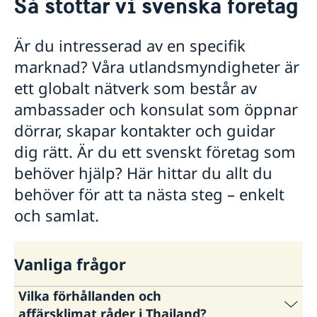
Så stöttar vi svenska företag
Om oss
Honorärkonsulat
Så stöttar vi svenska företag
Är du intresserad av en specifik
Netikett
Vi är en resurs för svenska företag
Aktuellt
marknad? Våra utlandsmyndigheter är
Sociala media - kommunikation
Dataskyddspolicy
Team Sweden
Nyheter
ett globalt nätverk som består av
Så kan du få stöd
Lediga tjänster
Svenska företag i Thailand
ambassader och konsulat som öppnar
Anmäl handelshinder
dörrar, skapar kontakter och guidar
dig rätt. Är du ett svenskt företag som
behöver hjälp? Här hittar du allt du
behöver för att ta nästa steg – enkelt
och samlat.
Vanliga frågor
Vilka förhållanden och
affärsklimat råder i Thailand?