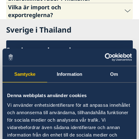
Vilka är import och
Business Sweden, Thai-Swedish Chamber of
exportreglerna?
Commerce tillsammans med Ambassaden
genomförde för sjätte gången en gemensam
Sverige i Thailand
Här hittar du information om import och
affärsklimatundersökning med deltagande av
exportreglerna i Thailand:
59 svenska företag som finns representerade i
Sveriges ambassad
Department of International Trade
Thailand. Rapporten redovisar hur de svenska
företagen ser på affärsklimatet generellt, vad
Promotion, Ministry of Commerce (
DITP
)
Besöksadress
som krävs för att lyckas, utmaningar men
Customs Department
, Ministry of Finance
8 våningen, One Pacific Place
också framtidsutsikter.
Samtycke
Information
Om
Board of Investment (
BOI
)
140 Sukhumvit Road,
mellan soi 4 och soi 6
Thailand Business Climate Survey 2026 -
Business Sweden
Denna webbplats använder cookies
Ambassaden ligger bredvid Landmark
Vi använder enhetsidentifierare för att anpassa innehållet
Hotel
och annonserna till användarna, tillhandahålla funktioner
Skytrainstation: Nana
för sociala medier och analysera vår trafik. Vi
Postadress
vidarebefordrar även sådana identifierare och annan
Embassy of Sweden
information från din enhet till de sociala medier och