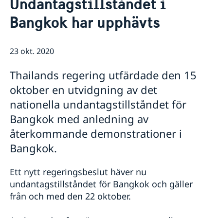
Undantagstillståndet i
Om oss
Bangkok har upphävts
Honorärkonsulat
Så stöttar vi svenska företag
Netikett
Vi är en resurs för svenska företag
Aktuellt
Sociala media - kommunikation
Dataskyddspolicy
Team Sweden
23 okt. 2020
Nyheter
Så kan du få stöd
Lediga tjänster
Svenska företag i Thailand
Thailands regering utfärdade den 15
Anmäl handelshinder
oktober en utvidgning av det
nationella undantagstillståndet för
Bangkok med anledning av
återkommande demonstrationer i
Bangkok.
Ett nytt regeringsbeslut häver nu
undantagstillståndet för Bangkok och gäller
från och med den 22 oktober.