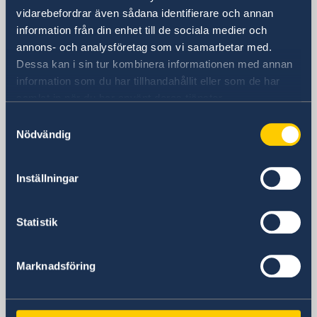
Hotel
vidarebefordrar även sådana identifierare och annan
Skytrainstation: Nana
information från din enhet till de sociala medier och
Postadress
annons- och analysföretag som vi samarbetar med.
Embassy of Sweden
Dessa kan i sin tur kombinera informationen med annan
P.O. Box 1324
information som du har tillhandahållit eller som de har
samlat in när du har använt deras tjänster.
Nana Post Office
Bangkok 10110
Samtyckesval
Nödvändig
Thailand
Telefonnummer
Telefontid: måndag, tisdag, torsdag kl.
Inställningar
08.30-10.00, 14.00-16.00. Telefontid:
onsdag kl. 10.30-12.00, 14.00-16.00.
Statistik
Telefontid: fredag kl. 08.30-10.00
+66 2 263 72 00
Fax
Marknadsföring
+66 2 263 72 60
E-postadress
Allmänt