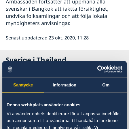
Ambassaden fortsätter att uppmana alla
svenskar i Bangkok att iaktta försiktighet,
undvika folksamlingar och att följa lokala
myndigheters anvisningar.
Senast uppdaterad 23 okt. 2020, 11.28
Sverige i Thailand
Sveriges ambassad
Samtycke
Information
Om
Besöksadress
8 våningen, One Pacific Place
140 Sukhumvit Road,
Denna webbplats använder cookies
mellan soi 4 och soi 6
Vi använder enhetsidentifierare för att anpassa innehållet
och annonserna till användarna, tillhandahålla funktioner
Ambassaden ligger bredvid Landmark
för sociala medier och analysera vår trafik. Vi