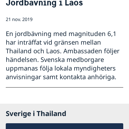
Jordbävning i Laos
Om oss
Honorärkonsulat
Så stöttar vi svenska företag
21 nov. 2019
Netikett
Vi är en resurs för svenska företag
Aktuellt
Sociala media - kommunikation
Dataskyddspolicy
Team Sweden
Nyheter
En jordbävning med magnituden 6,1
Så kan du få stöd
Lediga tjänster
har inträffat vid gränsen mellan
Svenska företag i Thailand
Anmäl handelshinder
Thailand och Laos. Ambassaden följer
händelsen. Svenska medborgare
uppmanas följa lokala myndigheters
anvisningar samt kontakta anhöriga.
Sverige i Thailand