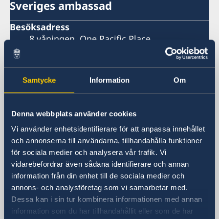
Sveriges ambassad
Besöksadress
8 våningen, One Pacific Place
140 Sukhumvit Road,
mellan soi 4 och soi 6
Samtycke
Information
Om
Ambassaden ligger bredvid Landmark
Hotel
Skytrainstation: Nana
Denna webbplats använder cookies
Postadress
Vi använder enhetsidentifierare för att anpassa innehållet
Embassy of Sweden
och annonserna till användarna, tillhandahålla funktioner
P.O. Box 1324
för sociala medier och analysera vår trafik. Vi
Nana Post Office
vidarebefordrar även sådana identifierare och annan
Bangkok 10110
information från din enhet till de sociala medier och
Thailand
annons- och analysföretag som vi samarbetar med.
Telefonnummer
Dessa kan i sin tur kombinera informationen med annan
Telefontid: måndag, tisdag, torsdag kl.
information som du har tillhandahållit eller som de har