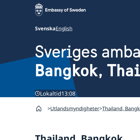
Svenska
English
Sveriges amb
Bangkok, Tha
Lokaltid
13:08
Utlandsmyndigheter
Thailand, Bang
Thailand, Bangkok