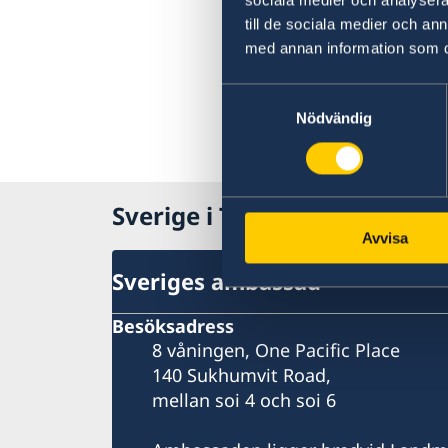
sociala medier och analysera 
till de sociala medier och a
med annan information som du 
Samtyckesval
Nödvändig
Sverige i Thailand
Avvisa
Sveriges ambassad
Besöksadress
8 våningen, One Pacific Place
140 Sukhumvit Road,
mellan soi 4 och soi 6