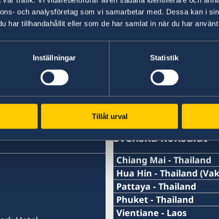
vår trafik. Vi vidarebefordrar även sådana identifierare och anna
Utländska medborgare med uppehållstillstånd i
nnons- och analysföretag som vi samarbetar med. Dessa kan i sin
Thailand kan resa tillbaks in i landet även om et
har tillhandahållit eller som de har samlat in när du har använt 
heltäckande
information (på engelska och thai
visum kontakta Immigration på telefonnumme
Inställningar
Statistik
Senast uppdaterad 09 apr. 2020, 10.02
Tillåt urval
Svenska konsulat
Chiang Mai - Thailand
Telefonnummer under arb
Hua Hin - Thailand (Va
Pattaya - Thailand
Med anledning av vår ho
+66 (0)99 378 77 73
Telefonnummer under arb
Phuket - Thailand
tragiska bortgång är hon
Telefonnummer under arb
Vientiane - Laos
Telefonnummer efter arbe
kan därmed från och med 1