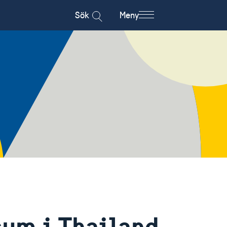
Sök
Meny
sum i Thailand