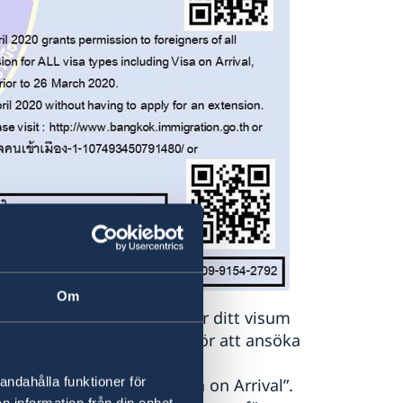
Om
 mars – 30 april 2020. Löper ditt visum
esöka immigrationsbyrån för att ansöka
sum, inklusive alla som har
andahålla funktioner för
isum vid inresa) och ”Visa on Arrival”.