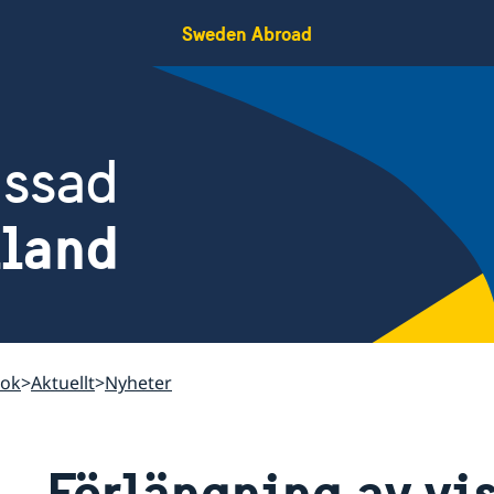
Sweden Abroad
assad
iland
kok
Aktuellt
Nyheter
Förlängning av vi