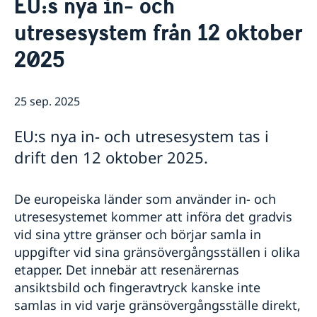
EU:s nya in- och
Om oss
utresesystem från 12 oktober
Honorärkonsulat
Så stöttar vi svenska företag
Netikett
2025
Vi är en resurs för svenska företag
Aktuellt
Sociala media - kommunikation
Dataskyddspolicy
Team Sweden
Nyheter
Så kan du få stöd
Lediga tjänster
25 sep. 2025
Svenska företag i Thailand
Anmäl handelshinder
EU:s nya in- och utresesystem tas i
drift den 12 oktober 2025.
De europeiska länder som använder in- och
utresesystemet kommer att införa det gradvis
vid sina yttre gränser och börjar samla in
uppgifter vid sina gränsövergångsställen i olika
etapper. Det innebär att resenärernas
ansiktsbild och fingeravtryck kanske inte
samlas in vid varje gränsövergångsställe direkt,