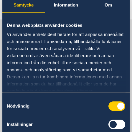
Samtycke
Information
Om
Senast uppdaterad 25 sep. 2025, 11.00
Denna webbplats använder cookies
Sverige i Thailand
Vi använder enhetsidentifierare för att anpassa innehållet
och annonserna till användarna, tillhandahålla funktioner
Sveriges ambassad
för sociala medier och analysera vår trafik. Vi
vidarebefordrar även sådana identifierare och annan
Besöksadress
information från din enhet till de sociala medier och
8 våningen, One Pacific Place
annons- och analysföretag som vi samarbetar med.
140 Sukhumvit Road,
Dessa kan i sin tur kombinera informationen med annan
mellan soi 4 och soi 6
information som du har tillhandahållit eller som de har
samlat in när du har använt deras tjänster.
Ambassaden ligger bredvid Landmark
Samtyckesval
Hotel
Nödvändig
Skytrainstation: Nana
Postadress
Inställningar
Embassy of Sweden