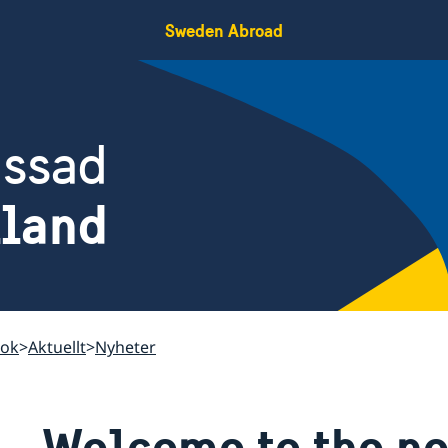
Sweden Abroad
assad
iland
kok
Aktuellt
Nyheter
Welcome to the n