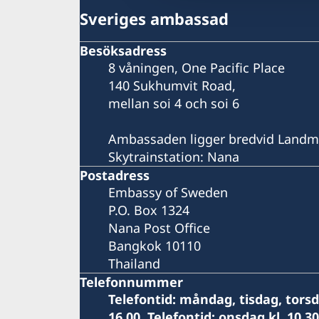
Sveriges ambassad
Besöksadress
8 våningen, One Pacific Place
140 Sukhumvit Road,
mellan soi 4 och soi 6
Ambassaden ligger bredvid Landm
Skytrainstation: Nana
Postadress
Embassy of Sweden
P.O. Box 1324
Nana Post Office
Bangkok 10110
Thailand
Telefonnummer
Telefontid: måndag, tisdag, torsda
16.00. Telefontid: onsdag kl. 10.30