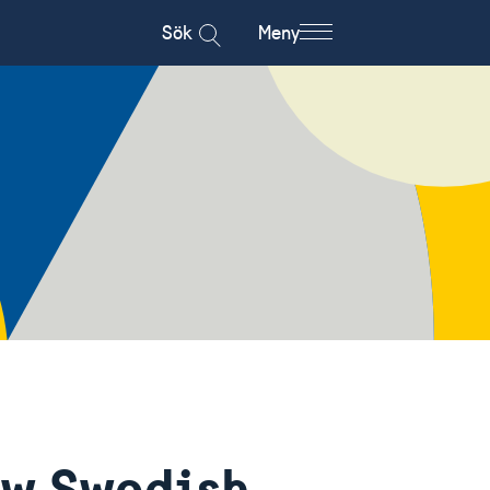
Sök
Meny
ew Swedish