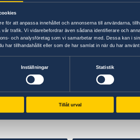
“And of course discovering the “hidden gems” o
cookies
and more green paths, are high on my priority-
e för att anpassa innehållet och annonserna till användarna, tillh
vår trafik. Vi vidarebefordrar även sådana identifierare och anna
Anna Hammargren was previously Director Genera
nnons- och analysföretag som vi samarbetar med. Dessa kan i sin
har tillhandahållit eller som de har samlat in när du har använt 
Ministry for Foreign Affairs in Stockholm, worki
crisis management among other things. She ha
Morocco, Ambassador and Special Envoy at the
Inställningar
Statistik
North Africa, Deputy Director General at the de
development cooperation and Deputy Head of the
staff. She has also served at the Swedish Emba
Senast uppdaterad 01 sep. 2023, 09.34
Tillåt urval