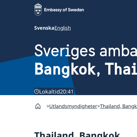
Svenska
English
Sveriges amb
Bangkok, Tha
Lokaltid
20:41
Utlandsmyndigheter
Thailand, Bang
Thailand, Bangkok