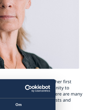
onderful food are some of her first
t she will have the opportunity to
he region has to offer. There are many
g venues of common interests and
Om
ore.