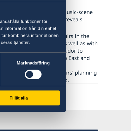
f Bangkok, including the music-scene
list”, the new Ambassador reveals.
andahålla funktioner för
n information från din enhet
l for Administrative Affairs in the
 tur kombinera informationen
deras tjänster.
ng on strategic planning as well as with
s previously been Ambassador to
 department for the Middle East and
Marknadsföring
partment for international
 Ministry of Foreign Affairs' planning
ssies in Paris and Windhoek.
Tillåt alla