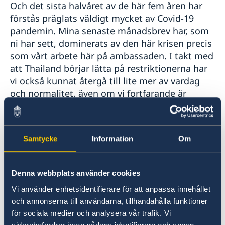
Och det sista halvåret av de här fem åren har
förstås präglats väldigt mycket av Covid-19
pandemin. Mina senaste månadsbrev har, som
ni har sett, dominerats av den här krisen precis
som vårt arbete här på ambassaden. I takt med
att Thailand börjar lätta på restriktionerna har
vi också kunnat återgå till lite mer av vardag
och normalitet, även om vi fortfarande är
väldigt noga med säkerheten.
Sen är det viktigt att minnas att krisen ju inte
Samtycke
Information
Om
på något sätt är över. Många thailändare har
drabbats hårt av de ekonomiska och sociala
konsekvenserna av pandemin, och de finns
Denna webbplats använder cookies
fortfarande kvar. De kommer att vara kännbara
Vi använder enhetsidentifierare för att anpassa innehållet
under lång tid. Och restriktionerna för inresor
och annonserna till användarna, tillhandahålla funktioner
har ju fortfarande inte hävts. Resandet och
för sociala medier och analysera vår trafik. Vi
turismen kommer att vara påverkade länge än.