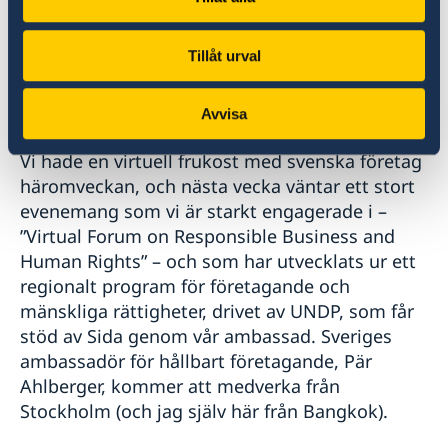
sig. Det är så många som vi vill tacka och ta
avsked av. Jag hoppas förstås få tillfälle till ett
antal officiella avskedsmöten, men vad som
Tillåt urval
blir möjligt får vi se.
Avvisa
Och all verksamhet är verkligen inte avslutad.
Vi hade en virtuell frukost med svenska företag
häromveckan, och nästa vecka väntar ett stort
evenemang som vi är starkt engagerade i –
”Virtual Forum on Responsible Business and
Human Rights” – och som har utvecklats ur ett
regionalt program för företagande och
mänskliga rättigheter, drivet av UNDP, som får
stöd av Sida genom vår ambassad. Sveriges
ambassadör för hållbart företagande, Pär
Ahlberger, kommer att medverka från
Stockholm (och jag själv här från Bangkok).