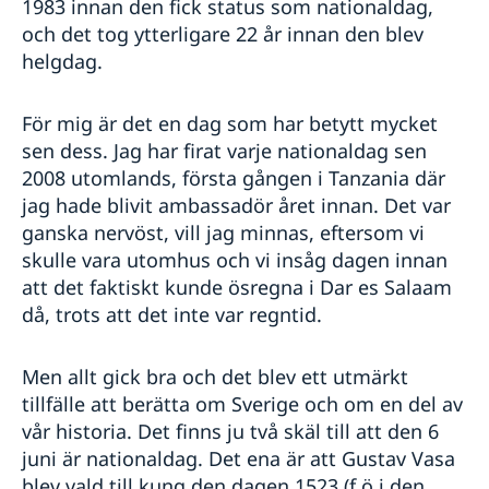
1983 innan den fick status som nationaldag,
och det tog ytterligare 22 år innan den blev
helgdag.
För mig är det en dag som har betytt mycket
sen dess. Jag har firat varje nationaldag sen
2008 utomlands, första gången i Tanzania där
jag hade blivit ambassadör året innan. Det var
ganska nervöst, vill jag minnas, eftersom vi
skulle vara utomhus och vi insåg dagen innan
att det faktiskt kunde ösregna i Dar es Salaam
då, trots att det inte var regntid.
Men allt gick bra och det blev ett utmärkt
tillfälle att berätta om Sverige och om en del av
vår historia. Det finns ju två skäl till att den 6
juni är nationaldag. Det ena är att Gustav Vasa
blev vald till kung den dagen 1523 (f ö i den