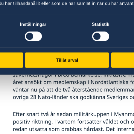
har tillhandahållit eller som de har samlat in när du har använt 
omställningen till ett mer hållbart globalt nat
klimatutsläpp.
Inställningar
Statistik
2022 har också varit ett händelserikt år inom ut
Rysslands aggressionskrig i Ukraina närmar sig 
något synbart slut i sikte. Krigets vansinne ma
övergrepp och attacker mot civilbefolkningen. De
omfattande och Sverige är en stor givare både m
Tillåt urval
hela världen och i Europa och Sverige ser vi ock
säkerhetsfrågor i bred bemärkelse, inklusive ma
året ansökt om medlemskap i Nordatlantiska fö
väntar nu på att de två återstående medlemmar
övriga 28 Nato-länder ska godkänna Sveriges o
Efter snart två år sedan militärkuppen i Myanmar
positiv riktning. Tvärtom fortsätter våldet och 
redan utsatta som drabbas hårdast. Det inter