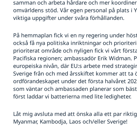
samman och arbeta hårdare och mer koordinera
omvärldens stöd. Vår egen personal på plats i Y
viktiga uppgifter under svåra förhållanden.
På hemmaplan fick vi en ny regering under höst
också få nya politiska inriktningar och prioriteri
prioriterat område och nyligen fick vi vårt förs
Pacifiska regionen; ambassadör Erik Widman. Pr
europeiska nivån, där EU:s arbete med strateg
Sverige från och med årsskiftet kommer att ta 
ordförandeskapet under det första halvåret 20
som väntar och ambassaden planerar som bäst 
först laddar vi batterierna med lite ledigheter.
Låt mig avsluta med att önska alla ett par riktigt
Myanmar, Kambodja, Laos och/eller Sverige!