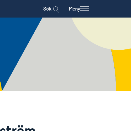
Sök
Meny
ström