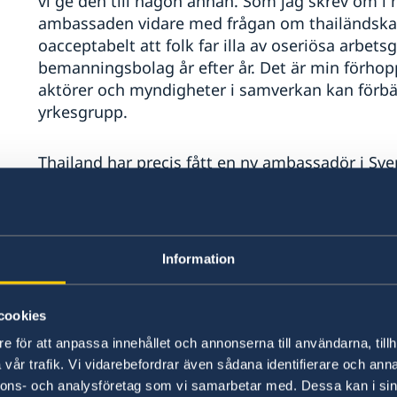
vi ge den till någon annan. Som jag skrev om i 
ambassaden vidare med frågan om thailändska b
oacceptabelt att folk far illa av oseriösa arbets
bemanningsbolag år efter år. Det är min förhop
aktörer och myndigheter i samverkan kan förbät
yrkesgrupp.
Thailand har precis fått en ny ambassadör i S
Humphreys, som vi ser fram emot att samarbeta
Khun Kanchana Patarchoke, för gott samarbete oc
uppdrag som talesperson för thailändska UD h
Information
2022 blev också året med en ny regional strateg
och Oceanien. Även här kan vi nu äntligen börja 
cookies
våra samarbetspartners. Strategins fokusområ
rättigheter, jämställdhet och miljö- och klimat ä
e för att anpassa innehållet och annonserna till användarna, tillh
vår trafik. Vi vidarebefordrar även sådana identifierare och anna
regionala frågor. De närmaste åren och fram till
nnons- och analysföretag som vi samarbetar med. Dessa kan i sin
mycket viktiga i Asien, och därmed också för öv