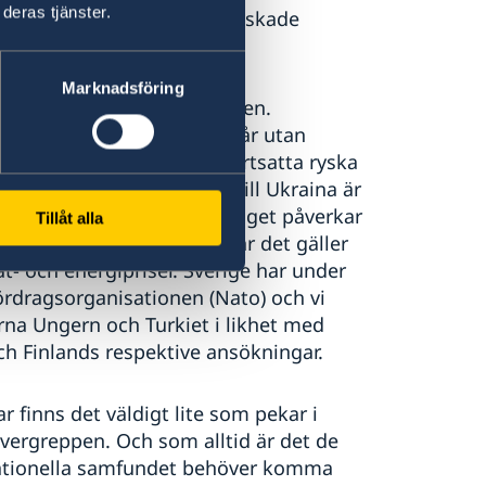
deras tjänster.
urresursutnyttjande och minskade
Marknadsföring
rikes- och säkerhetspolitiken.
årsdagen i februari nästa år utan
nifesteras dagligen, med fortsatta ryska
t internationella stödet till Ukraina är
ilitärt och humanitärt. Kriget påverkar
Tillåt alla
så tydliga konsekvenser när det gäller
t- och energipriser. Sverige har under
rdragsorganisationen (Nato) och vi
na Ungern och Turkiet i likhet med
ch Finlands respektive ansökningar.
 finns det väldigt lite som pekar i
övergreppen. Och som alltid är det de
nationella samfundet behöver komma