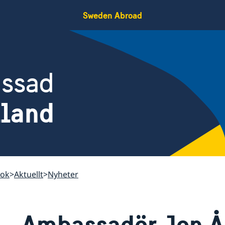
Sweden Abroad
assad
iland
kok
Aktuellt
Nyheter
Ambassadör Jon Å