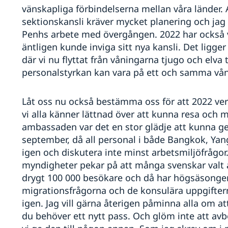
vänskapliga förbindelserna mellan våra länder. 
sektionskansli kräver mycket planering och ja
Penhs arbete med övergången. 2022 har också 
äntligen kunde inviga sitt nya kansli. Det ligg
där vi nu flyttat från våningarna tjugo och elva t
personalstyrkan kan vara på ett och samma vå
Låt oss nu också bestämma oss för att 2022 verk
vi alla känner lättnad över att kunna resa och 
ambassaden var det en stor glädje att kunna g
september, då all personal i både Bangkok, 
igen och diskutera inte minst arbetsmiljöfrågor.
myndigheter pekar på att många svenskar valt att
drygt 100 000 besökare och då har högsäsongen 
migrationsfrågorna och de konsulära uppgifterna
igen. Jag vill gärna återigen påminna alla om 
du behöver ett nytt pass. Och glöm inte att avb