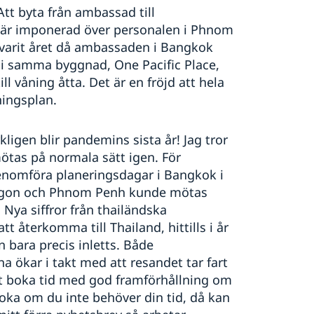
Att byta från ambassad till
g är imponerad över personalen i Phnom
varit året då ambassaden i Bangkok
er i samma byggnad, One Pacific Place,
ill våning åtta. Det är en fröjd att hela
ningsplan.
ligen blir pandemins sista år! Jag tror
mötas på normala sätt igen. För
enomföra planeringsdagar i Bangkok i
Yangon och Phnom Penh kunde mötas
 Nya siffror från thailändska
 återkomma till Thailand, hittills i år
bara precis inletts. Både
 ökar i takt med att resandet tar fart
att boka tid med god framförhållning om
oka om du inte behöver din tid, då kan