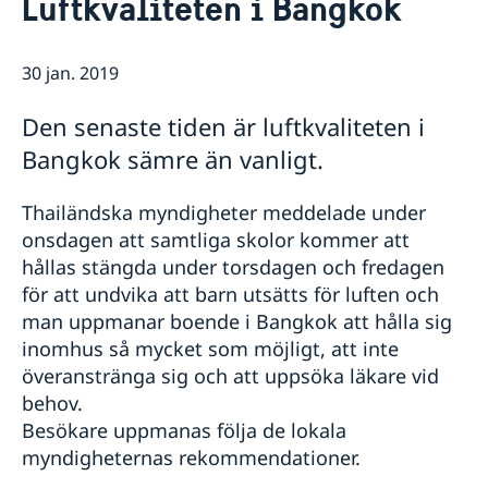
Luftkvaliteten i Bangkok
Om oss
Honorärkonsulat
Så stöttar vi svenska företag
30 jan. 2019
Netikett
Vi är en resurs för svenska företag
Aktuellt
Sociala media - kommunikation
Dataskyddspolicy
Team Sweden
Nyheter
Den senaste tiden är luftkvaliteten i
Så kan du få stöd
Lediga tjänster
Bangkok sämre än vanligt.
Svenska företag i Thailand
Anmäl handelshinder
Thailändska myndigheter meddelade under
onsdagen att samtliga skolor kommer att
hållas stängda under torsdagen och fredagen
för att undvika att barn utsätts för luften och
man uppmanar boende i Bangkok att hålla sig
inomhus så mycket som möjligt, att inte
överanstränga sig och att uppsöka läkare vid
behov.
Besökare uppmanas följa de lokala
myndigheternas rekommendationer.