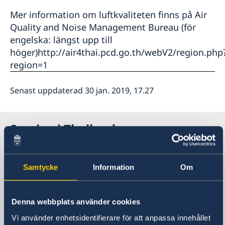
Mer information om luftkvaliteten finns på Air
Quality and Noise Management Bureau (för
engelska: längst upp till
höger)http://air4thai.pcd.go.th/webV2/region.php
region=1
Senast uppdaterad 30 jan. 2019, 17.27
Sverige i Thailand
Sveriges ambassad
Samtycke
Information
Om
Besöksadress
8 våningen, One Pacific Place
Denna webbplats använder cookies
140 Sukhumvit Road,
Vi använder enhetsidentifierare för att anpassa innehållet
mellan soi 4 och soi 6