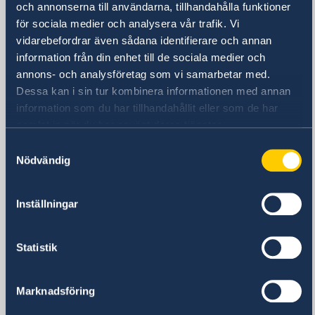
och annonserna till användarna, tillhandahålla funktioner
för sociala medier och analysera vår trafik. Vi
Ambassaden ligger bredvid Landmark
vidarebefordrar även sådana identifierare och annan
Hotel
information från din enhet till de sociala medier och
Skytrainstation: Nana
annons- och analysföretag som vi samarbetar med.
Postadress
Dessa kan i sin tur kombinera informationen med annan
Embassy of Sweden
information som du har tillhandahållit eller som de har
P.O. Box 1324
samlat in när du har använt deras tjänster.
Nana Post Office
Samtyckesval
Bangkok 10110
Nödvändig
Thailand
Telefonnummer
Telefontid: måndag, tisdag, torsdag kl.
Inställningar
08.30-10.00, 14.00-16.00. Telefontid:
onsdag kl. 10.30-12.00, 14.00-16.00.
Statistik
Telefontid: fredag kl. 08.30-10.00
+66 2 263 72 00
Marknadsföring
Fax
+66 2 263 72 60