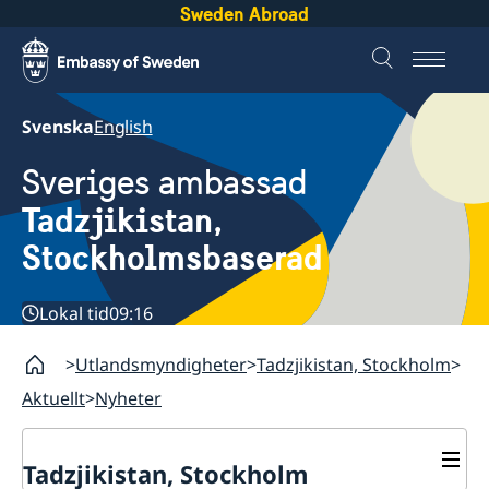
Sweden Abroad
Svenska
English
Sveriges ambassad
Tadzjikistan,
Stockholmsbaserad
Lokal tid
09:16
Utlandsmyndigheter
Tadzjikistan, Stockholm
Aktuellt
Nyheter
Tadzjikistan, Stockholm