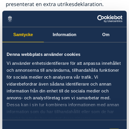
presenterat en extra utrikesdeklaration.
– Medlemskapet i Nato kommer att utgöra en
grundsten i Sveriges utrikes- och
säkerhetspolitik. Sverige ska vara en trovärdig,
Samtycke
Information
Om
pålitlig och solidarisk allierad, säger
utrikesminister Tobias Billström.
Denna webbplats använder cookies
Vi använder enhetsidentifierare för att anpassa innehållet
Som medlem i Nato kommer Sverige att
och annonserna till användarna, tillhandahålla funktioner
engagera sig i alla Natos kärnuppgifter:
för sociala medier och analysera vår trafik. Vi
avskräckning och kollektivt försvar,
vidarebefordrar även sådana identifierare och annan
krishantering och säkerhetssamarbeten.
information från din enhet till de sociala medier och
annons- och analysföretag som vi samarbetar med.
– Vi ska fortsätta främja grundvärden i svensk
Dessa kan i sin tur kombinera informationen med annan
utrikes- och säkerhetspolitik vilket innebär att
information som du har tillhandahållit eller som de har
vi ska stå upp för folkrätten, mänskliga
samlat in när du har använt deras tjänster.
rättigheter och jämställdhet, och vara en stark
Samtyckesval