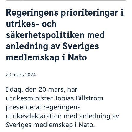
Kontakt
Regeringens prioriteringar i
Om oss
utrikes- och
Dataskyddspolicy (GDPR)
Aktuellt
säkerhetspolitiken med
Nyheter
anledning av Sveriges
medlemskap i Nato
20 mars 2024
I dag, den 20 mars, har
utrikesminister Tobias Billström
presenterat regeringens
utrikesdeklaration med anledning av
Sveriges medlemskap i Nato.