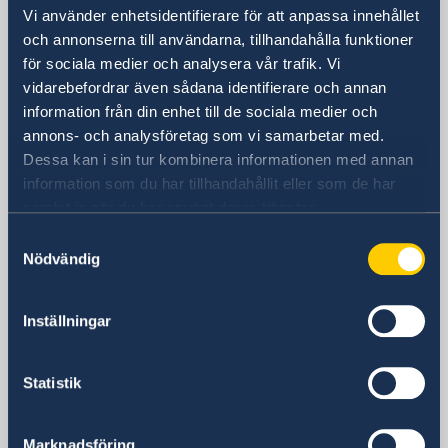
10 Sowol-ro, Jung-Gu
Vi använder enhetsidentifierare för att anpassa innehållet
Seoul 04527
och annonserna till användarna, tillhandahålla funktioner
Postadress
för sociala medier och analysera vår trafik. Vi
Embassy of Sweden
vidarebefordrar även sådana identifierare och annan
C.P.O Box 3577
information från din enhet till de sociala medier och
Seoul 04535
annons- och analysföretag som vi samarbetar med.
South Korea
Dessa kan i sin tur kombinera informationen med annan
information som du har tillhandahållit eller som de har
Telefonnummer
samlat in när du har använt deras tjänster.
+82 2 3703-3700
E-postadress
Samtyckesval
Nödvändig
ambassaden.seoul@gov.se
Migration- och konsulära ärenden
migration-konsulart.seoul@gov.se
Inställningar
Epost till Business Sweden
Ask.Korea@business-sweden.se
Statistik
Social media
Facebook
Instagram
Marknadsföring