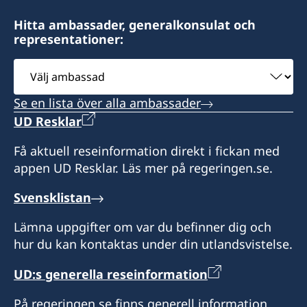
Honorärkonsul
Honorärkonsul
Hitta ambassader, generalkonsulat och
LEE, Sang-Kyun
representationer:
SEO, Kyungsun
Välj
ambassad
Se en lista över alla ambassader
UD Resklar
Få aktuell reseinformation direkt i fickan med
appen UD Resklar. Läs mer på regeringen.se.
Svensklistan
Lämna uppgifter om var du befinner dig och
hur du kan kontaktas under din utlandsvistelse.
UD:s generella reseinformation
På regeringen.se finns generell information