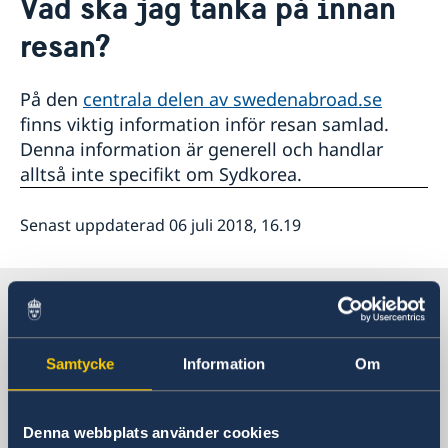
Vad ska jag tänka på innan
Nyheter
Kontakt
resan?
Svenska föreningar
Om oss
Så stöttar vi svenska företag
Ambassadens personal
På den
centrala delen av swedenabroad.se
Ambassadör
Ambassadens presskontakt
Vi är en resurs för svenska företag
finns viktig information inför resan samlad.
Kontoret för innovation och forskning (OSI)
Team Sweden i Korea
Denna information är generell och handlar
Så kan du få stöd
alltså inte specifikt om Sydkorea.
Svenska företag i Sydkorea
Anmäl handelshinder
Senast uppdaterad 06 juli 2018, 16.19
Sverige i Sydkorea
Sveriges ambassad
Samtycke
Information
Om
Besöksadress
Danam Building, 8th Fl.
Denna webbplats använder cookies