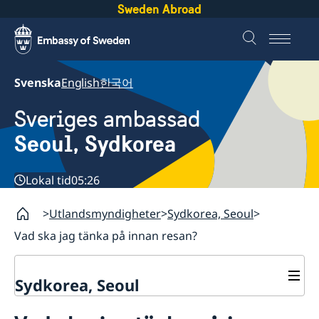
Sweden Abroad
Svenska
English
한국어
Sveriges ambassad
Seoul, Sydkorea
Lokal tid
05:26
Utlandsmyndigheter
Sydkorea, Seoul
Vad ska jag tänka på innan resan?
Sydkorea, Seoul
Aktuellt