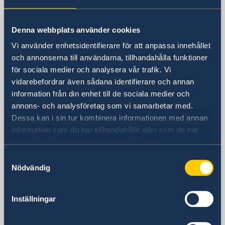
Sverige i Sydkorea
Denna webbplats använder cookies
Sveriges ambassad
Vi använder enhetsidentifierare för att anpassa innehållet
Besöksadress
och annonserna till användarna, tillhandahålla funktioner
Danam Building, 8th Fl.
för sociala medier och analysera vår trafik. Vi
10 Sowol-ro, Jung-Gu
vidarebefordrar även sådana identifierare och annan
Seoul 04527
information från din enhet till de sociala medier och
Postadress
annons- och analysföretag som vi samarbetar med.
Embassy of Sweden
Dessa kan i sin tur kombinera informationen med annan
C.P.O Box 3577
information som du har tillhandahållit eller som de har
samlat in när du har använt deras tjänster.
Seoul 04535
South Korea
Samtyckesval
Nödvändig
Telefonnummer
+82 2 3703-3700
E-postadress
Inställningar
ambassaden.seoul@gov.se
Migration- och konsulära ärenden