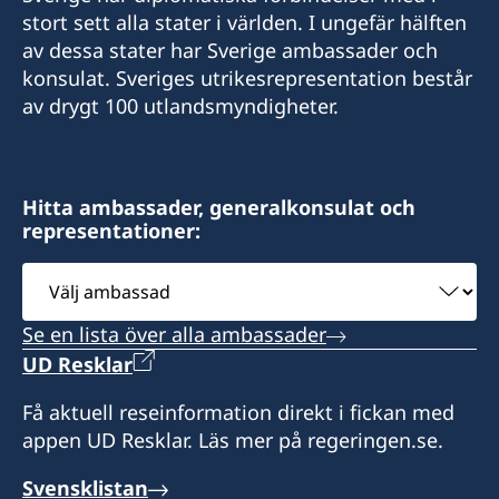
Daejeon
50, Dongmun-Daero, Buk-gu,
Tel.: +82-2-7760015
stort sett alla stater i världen. I ungefär hälften
Gwangju,
SONO International
YOO, Chang Jong
LEE, Youkyeong
av dessa stater har Sverige ambassader och
Honorärkonsul
Vivaldi Park
401,11 Gwangjang-ro 4beon-gil
konsulat. Sveriges utrikesrepresentation består
Honorärkonsul
1290-14 Palbong-ri, Seo-myeon
Bupyeong-gu
SUN, Kyung-hoon
av drygt 100 utlandsmyndigheter.
Hongcheon-gun
Incheon
LEE, Hyung Seuk
Gangwon-do
Honorärkonsul
Honorärkonsul
Hitta ambassader, generalkonsulat och
LEE, Sang-Kyun
representationer:
SEO, Kyungsun
Välj
ambassad
Se en lista över alla ambassader
UD Resklar
Få aktuell reseinformation direkt i fickan med
appen UD Resklar. Läs mer på regeringen.se.
Svensklistan