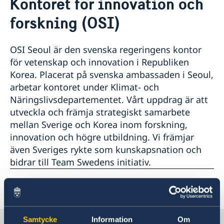
Kontoret för innovation och
Nyheter
Kontakt
forskning (OSI)
Svenska föreningar
Om oss
Ambassadens personal
OSI Seoul är den svenska regeringens kontor
Ambassadör
Ambassadens presskontakt
för vetenskap och innovation i Republiken
Kontoret för innovation och forskning (OSI)
Korea. Placerat på svenska ambassaden i Seoul,
Så stöttar vi svenska företag
arbetar kontoret under Klimat- och
Näringslivsdepartementet. Vårt uppdrag är att
Vi är en resurs för svenska företag
Team Sweden i Korea
utveckla och främja strategiskt samarbete
Så kan du få stöd
mellan Sverige och Korea inom forskning,
Svenska företag i Sydkorea
innovation och högre utbildning. Vi främjar
Anmäl handelshinder
även Sveriges rykte som kunskapsnation och
bidrar till Team Swedens initiativ.
Senast uppdaterad 27 mars 2024, 14.49
Samtycke
Information
Om