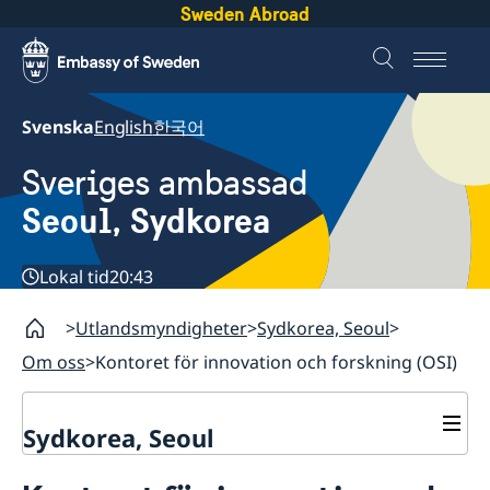
Sweden Abroad
Svenska
English
한국어
Sveriges ambassad
Seoul, Sydkorea
Lokal tid
20:43
Utlandsmyndigheter
Sydkorea, Seoul
Om oss
Kontoret för innovation och forskning (OSI)
Sydkorea, Seoul
Aktuellt