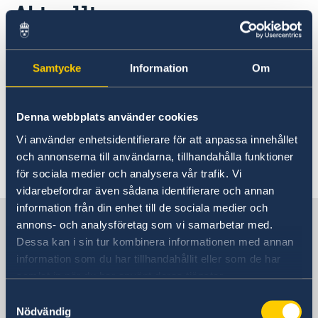
Aktuellt
Om oss
Dialoginstitutets personal
Aktuellt
Nyheter
Samtycke
Information
Om
Denna webbplats använder cookies
Vi använder enhetsidentifierare för att anpassa innehållet
och annonserna till användarna, tillhandahålla funktioner
för sociala medier och analysera vår trafik. Vi
LinkedIn
vidarebefordrar även sådana identifierare och annan
information från din enhet till de sociala medier och
Svenska Dialoginstitutet för
annons- och analysföretag som vi samarbetar med.
Mellanöstern och Nordafrika
Dessa kan i sin tur kombinera informationen med annan
information som du har tillhandahållit eller som de har
samlat in när du har använt deras tjänster.
Svenska Dialoginstitutet för
Samtyckesval
Mellanöstern och Nordafrika
Nödvändig