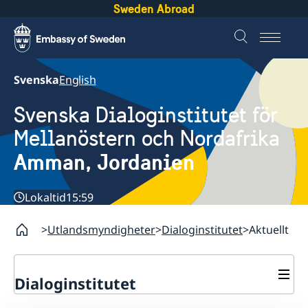
Sweden Abroad
Svenska
English
Svenska Dialoginstitutet för
Mellanöstern och Nordafrika
Amman, Jordanien
Lokaltid
15:59
Utlandsmyndigheter
Dialoginstitutet
Aktuellt
Dialoginstitutet
Kontakt