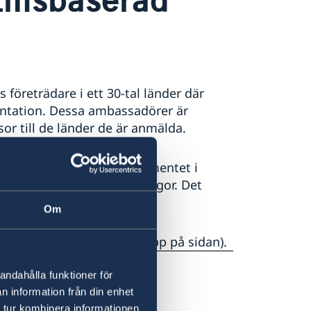
öreträdare i ett 30-tal länder där
entation. Dessa ambassadörer är
or till de länder de är anmälda.
r (KSU) på Utrikesdepartementet i
ch handläggning av sakfrågor. Det
Om
Om oss" (se knapp högre upp på sidan).
andahålla funktioner för
n information från din enhet
 tur kombinera informationen