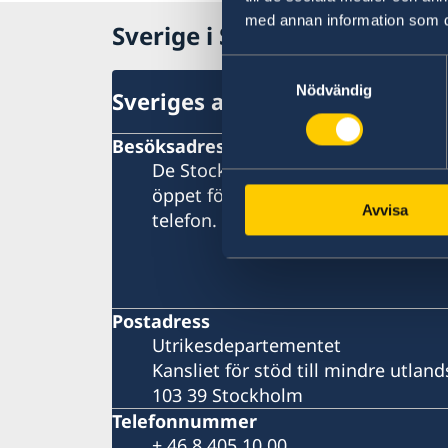
med annan information som du 
Sverige i Stilla havet
Samtyckesval
Nödvändig
Sveriges ambassad (Stockhol
Besöksadress
De Stockholmsbaserade utlandsmy
öppet för besökare. Vänligen konta
Avvisa
telefon.
Postadress
Utrikesdepartementet
Kansliet för stöd till mindre utla
103 39 Stockholm
Telefonnummer
+ 46 8 405 10 00