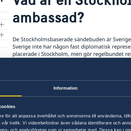
ambassad?
De Stockholmsbaserade sändebuden är Sveriges f
Sverige inte har någon fast diplomatisk repres
placerade i Stockholm, men gör regelbundet res
Kansliet för stöd till mindre utlandsmyndighete
Stockholm stödjer med beredning av ärenden o
finns honorärkonsulat i berörda länder.
Information
Du hittar mer information om detta på sidan "
cookies
e för att anpassa innehållet och annonserna till användarna, tillh
Senast uppdaterad 17 juli 2025, 10.45
vår trafik. Vi vidarebefordrar även sådana identifierare och anna
nnons- och analysföretag som vi samarbetar med. Dessa kan i sin