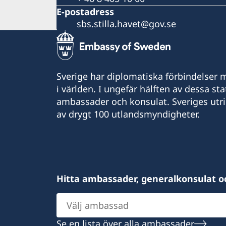
E-postadress
sbs.stilla.havet@gov.se
Sverige har diplomatiska förbindelser me
i världen. I ungefär hälften av dessa sta
ambassader och konsulat. Sveriges utr
av drygt 100 utlandsmyndigheter.
Hitta ambassader, generalkonsulat o
Välj
ambassad
Se en lista över alla ambassader