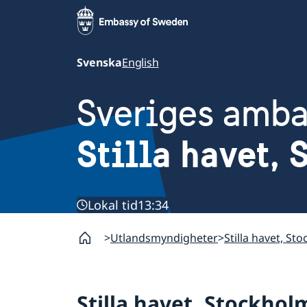
Svenska
English
Sveriges amb
Stilla havet,
Lokal tid
13:34
Utlandsmyndigheter
Stilla havet, St
Stilla havet, Stockhol