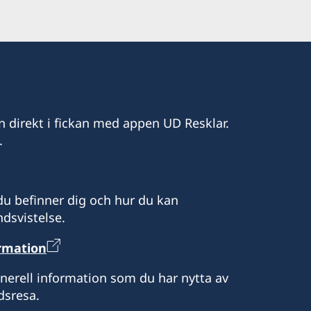
enskommelse
 temporärt stängt för besök men kan
i Port Vila
enskommelse.
r email.
 i Suva
ited
n direkt i fickan med appen UD Resklar.
.
enskommelse
u befinner dig och hur du kan
dsvistelse.
ormation
enerell information som du har nytta av
dsresa.