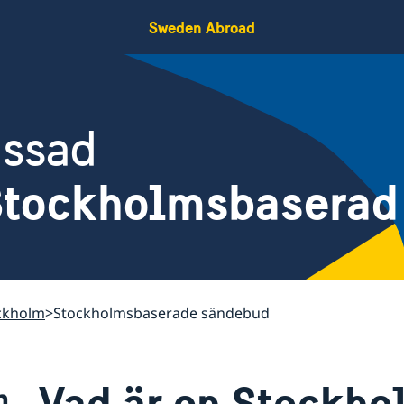
Sweden Abroad
assad
 Stockholmsbaserad
ockholm
Stockholmsbaserade sändebud
Vad är en Stockh
m