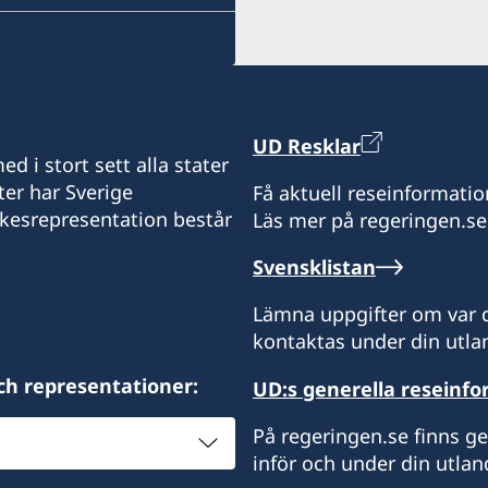
Apia
Honiara
Taufa'ahau Road, Havelu
Fax:
Samoa
Solomon Islands)
+678-23693
Nuku'alofa
+679 3308714
Öppettider: Enligt över
Notera att konsulatet är
Sveriges honorärkonsulat 
Öppettider: Enligt över
kontaktas via telefon elle
Govant Building
Sveriges honorärkonsulat
Honorärkonsul
Honorärkonsul
Lini Highway
C/- FijiCare Insurance Lim
UD Resklar
Honorärkonsul
Port Vila
Level 9, FNPF Place
d i stort sett alla stater
Hellene Wallwork
Aloma Johansson
Vanuatu
Victoria Parade
ter har Sverige
Få aktuell reseinformatio
Jessica Bradford
Suva
ikesrepresentation består
Läs mer på regeringen.se
Öppettider: Enligt över
Öppettider:
Svensklistan
Honorärkonsul
Enligt överenskommelse
Lämna uppgifter om var d
Marie Chabot
Honorärkonsul
kontaktas under din utlan
ch representationer:
Mareca Seduadua
UD:s generella reseinf
På regeringen.se finns g
inför och under din utlan