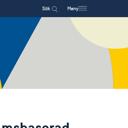
Sök
Meny
olmsbaserad