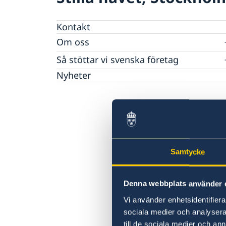
Kontakt
Om oss
Dataskyddspolicy
Så stöttar vi svenska företag
Vi är en resurs för svenska företag
Nyheter
Team Sweden
Så kan du få stöd
Anmäl handelshinder
Samtycke
Denna webbplats använder 
Vi använder enhetsidentifierar
sociala medier och analysera 
till de sociala medier och a