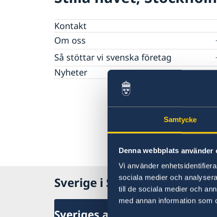
Kontakt
Om oss
Dataskyddspolicy
Så stöttar vi svenska företag
Vi är en resurs för svenska företag
Nyheter
Team Sweden
Så kan du få stöd
Anmäl handelshinder
Samtycke
Denna webbplats använder 
Vi använder enhetsidentifierar
sociala medier och analysera 
Sverige i Stilla havet
till de sociala medier och a
med annan information som du 
Sveriges ambassad (Stockhol