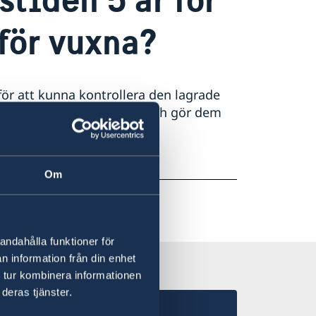
 för vuxna?
r att kunna kontrollera den lagrade
ddar passen och id-korten och gör dem
 3 år.
Om
andahålla funktioner för
n information från din enhet
 tur kombinera informationen
deras tjänster.