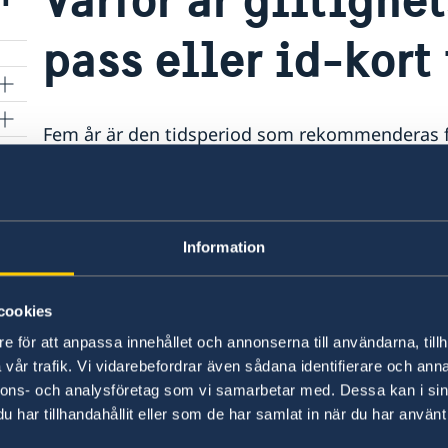
pass eller id-kort
Fem år är den tidsperiod som rekommenderas fö
bilden i datachippet. En kort giltighetstid sky
svårare att förfalska.
Pass för barn under 12 år har en giltighetstid om
Information
Senast uppdaterad 17 juli 2025, 10.45
cookies
e för att anpassa innehållet och annonserna till användarna, tillh
vår trafik. Vi vidarebefordrar även sådana identifierare och anna
nnons- och analysföretag som vi samarbetar med. Dessa kan i sin
har tillhandahållit eller som de har samlat in när du har använt 
msbaserad)
Svenska konsulat