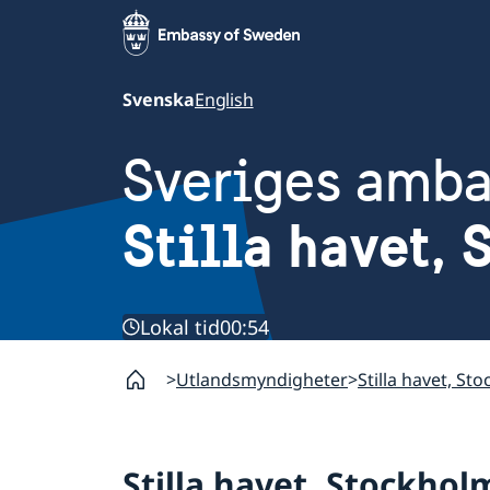
Svenska
English
Sveriges amb
Stilla havet,
Lokal tid
00:54
Utlandsmyndigheter
Stilla havet, St
Stilla havet, Stockhol