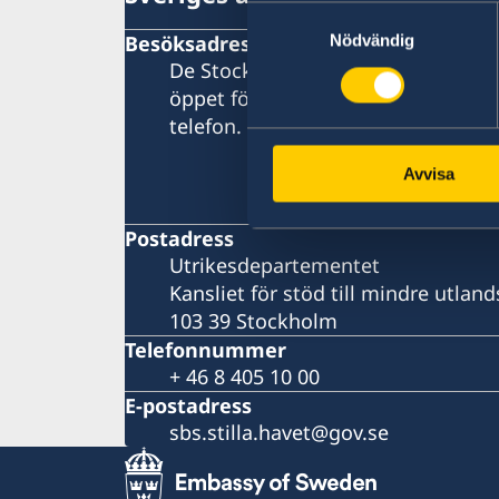
Samtyckesval
Besöksadress
Nödvändig
De Stockholmsbaserade utlandsmy
öppet för besökare. Vänligen konta
telefon.
Avvisa
Postadress
Utrikesdepartementet
Kansliet för stöd till mindre utla
103 39 Stockholm
Telefonnummer
+ 46 8 405 10 00
E-postadress
sbs.stilla.havet@gov.se