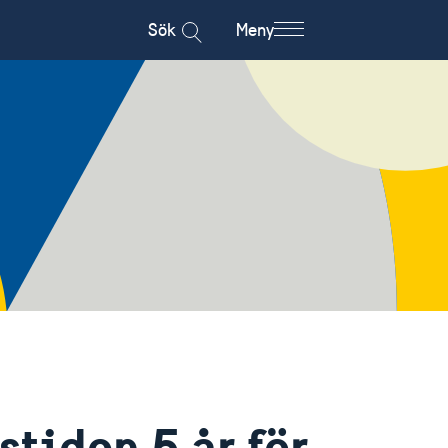
Sök
Meny
stiden 5 år för