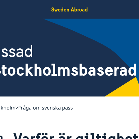
Sweden Abroad
assad
 Stockholmsbaserad
ockholm
Fråga om svenska pass
Varför är giltighet
m