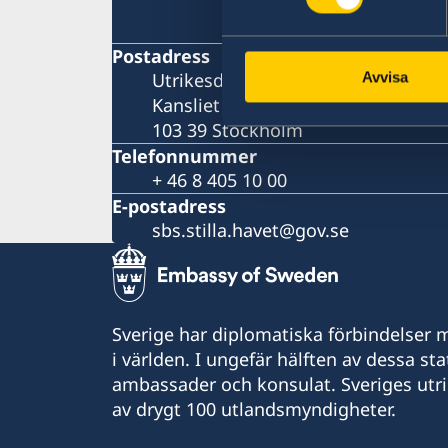
Postadress
Utrikesdepartementet
Avvisa
Kansliet för stöd till mindre utla
103 39 Stockholm
Telefonnummer
+ 46 8 405 10 00
E-postadress
sbs.stilla.havet@gov.se
Sverige har diplomatiska förbindelser me
i världen. I ungefär hälften av dessa sta
ambassader och konsulat. Sveriges utr
av drygt 100 utlandsmyndigheter.