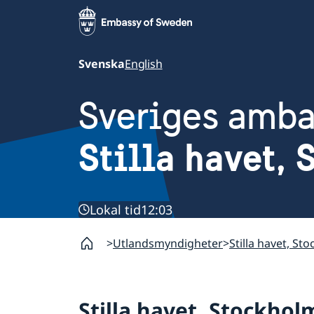
Svenska
English
Sveriges amb
Stilla havet,
Lokal tid
12:03
Utlandsmyndigheter
Stilla havet, St
Stilla havet, Stockhol