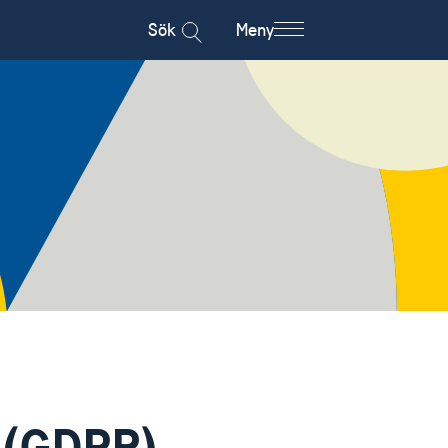
Sök
Meny
 (GDPR)