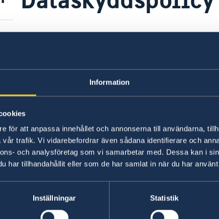
Dataskyddspolicy (GDPR).
Senast uppdaterad 17 juli 2025, 10.45
Information
cookies
e för att anpassa innehållet och annonserna till användarna, tillh
msbaserad)
Svenska konsulat
vår trafik. Vi vidarebefordrar även sådana identifierare och anna
nnons- och analysföretag som vi samarbetar med. Dessa kan i sin
Apia, Samoa
har tillhandahållit eller som de har samlat in när du har använt 
ndigheterna har inte
Tel:
Honiara, Salomonöarn
kta oss via epost eller
Tel:
Nuku'alofa, Tonga
+685 7744885
Inställningar
Statistik
Tel:
Port Vila, Vanuatu
+677 768 72 57
Tel:
Suva, Fiji
E-post: