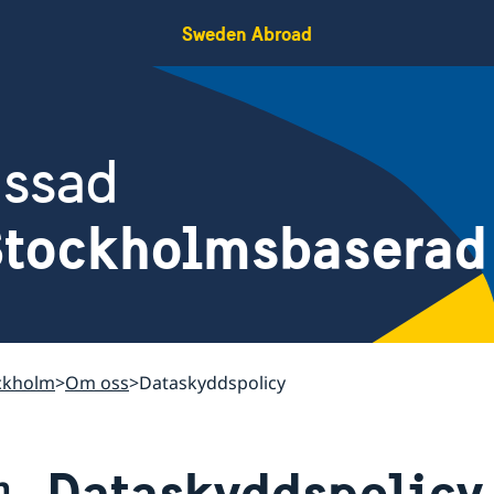
Sweden Abroad
assad
 Stockholmsbaserad
ockholm
Om oss
Dataskyddspolicy
Dataskyddspolicy
m