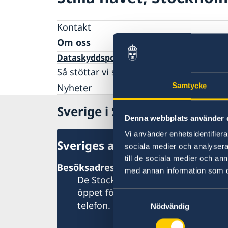
Kontakt
Om oss
Dataskyddspolicy
Så stöttar vi svenska företag
Vi är en resurs för svenska företag
Nyheter
Samtycke
Team Sweden
Sverige i Stilla havet
Så kan du få stöd
Denna webbplats använder 
Anmäl handelshinder
Vi använder enhetsidentifierar
Sveriges ambassad (Stockhol
sociala medier och analysera 
till de sociala medier och a
Besöksadress
med annan information som du 
De Stockholmsbaserade utlandsmy
öppet för besökare. Vänligen konta
Samtyckesval
telefon.
Nödvändig