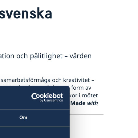
 svenska
ation och pålitlighet – värden
t, samarbetsförmåga och kreativitet –
es 102 utlandsmyndigheter i form av
er dig att lyfta dessa styrkor i mötet
tillsammans med världen –
Made
with
Om