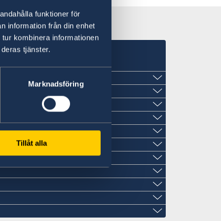
andahålla funktioner för
n information från din enhet
 tur kombinera informationen
deras tjänster.
Marknadsföring
naria
Tillåt alla
.com
ecia.com
cia.com
skadi, 5 Planta 10, 48009 Bilbao
ia.com