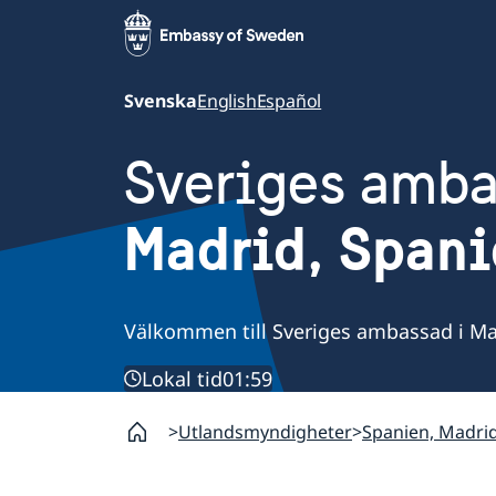
Svenska
English
Español
Sveriges amb
Madrid, Span
Välkommen till Sveriges ambassad i Ma
Lokal tid
01:59
Utlandsmyndigheter
Spanien, Madri