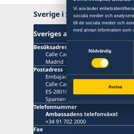
Vi använder enhetsidentifierar
Sverige i Spanien
sociala medier och analysera 
till de sociala medier och a
med annan information som du 
Sveriges ambassad
Samtyckesval
Besöksadress
Nödvändig
Calle Caracas, 25
Madrid
Postadress
Embajada de Suecia
Calle Caracas, 25
Avvisa
ES-28010 Madrid
Spanien
Telefonnummer
Ambassadens telefonväxel
+34 91 702 2000
Fax