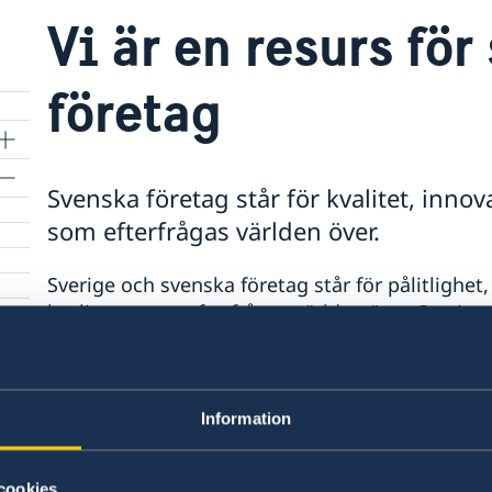
Vi är en resurs för
företag
Svenska företag står för kvalitet, innov
som efterfrågas världen över.
Sverige och svenska företag står för pålitlighe
kvaliteter som efterfrågas världen över. Sverig
ambassader och konsulat över hela världen hjälp
med nya marknader. Sverige bygger framtiden 
Sweden
.
Information
Senast uppdaterad 22 dec. 2025, 17.12
cookies