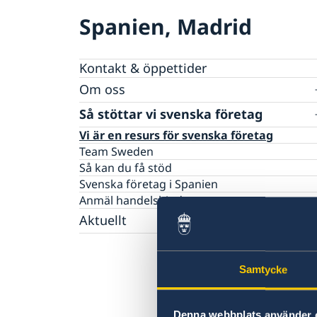
Spanien, Madrid
Kontakt & öppettider
Om oss
Ambassadens personal
Så stöttar vi svenska företag
Dataskyddspolicy (GDPR)
Vi är en resurs för svenska företag
Allmänna handlingar
Team Sweden
Lediga tjänster
Så kan du få stöd
Praktik
Svenska företag i Spanien
Anmäl handelshinder
Aktuellt
Nyheter
Prioriterat Sverigefrämjande - seminarier &
Samtycke
evenemang
Svenskrelaterade kontakter i Spanien
Denna webbplats använder 