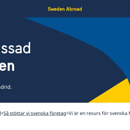
Sweden Abroad
assad
ien
drid.
d
Så stöttar vi svenska företag
Vi är en resurs för svenska 