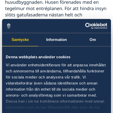
huvudbyggnaden. Husen förenades med en
tegelmur mot entréplanen. För att hindra insyn
slöts gatufasaderna nästan helt och
tjänsterummen ligger mot gården.
Senare åtgärder
Samtycke
Information
Om
År 2004 skulle ambassaden fira sin 100-årsdag
när en kraftig eldsvåda bröt ut i
ambassadresidenset vid ett takarbete.
Denna webbplats använder cookies
Yttertaket och plan tre blev helt förstörda.
Vi använder enhetsidentifierare för att anpassa innehållet
Statens fastighetsverk (SFV) passade i
och annonserna till användarna, tillhandahålla funktioner
återställningsarbetet på att göra flera andra
för sociala medier och analysera vår trafik. Vi
förbättringar bland annat av isolering och
vidarebefordrar även sådana identifierare och annan
vattentäthet. I juni 2005 kunde ambassaden
information från din enhet till de sociala medier och
fira sin försenade 100-årsdag. År 2011
annons- och analysföretag som vi samarbetar med.
renoverade SFV fasaden och 2012
Dessa kan i sin tur kombinera informationen med annan
tillgänglighetsanpassade SFV entrén.
information som du har tillhandahållit eller som de har