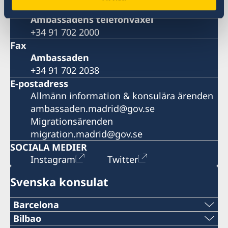
Telefonnummer
Ambassadens telefonväxel
+34 91 702 2000
Fax
Ambassaden
+34 91 702 2038
E-postadress
Allmänn information & konsulära ärenden
ambassaden.madrid@gov.se
Migrationsärenden
migration.madrid@gov.se
SOCIALA MEDIER
Instagram
Twitter
Svenska konsulat
Barcelona
Telefon
Bilbao