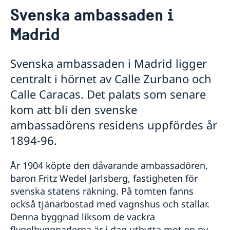
Kontakt & öppettider
Svenska ambassaden i
Om oss
Madrid
Ambassadens personal
Så stöttar vi svenska företag
Dataskyddspolicy (GDPR)
Vi är en resurs för svenska företag
Aktuellt
Allmänna handlingar
Team Sweden
Svenska ambassaden i Madrid ligger
Lediga tjänster
Nyheter
Så kan du få stöd
centralt i hörnet av Calle Zurbano och
Praktik
Prioriterat Sverigefrämjande - seminarier &
Svenska företag i Spanien
evenemang
Calle Caracas. Det palats som senare
Anmäl handelshinder
Svenskrelaterade kontakter i Spanien
kom att bli den svenske
ambassadörens residens uppfördes år
1894-96.
År 1904 köpte den dåvarande ambassadören,
baron Fritz Wedel Jarlsberg, fastigheten för
svenska statens räkning. På tomten fanns
också tjänarbostad med vagnshus och stallar.
Denna byggnad liksom de vackra
flygelbyggnaderna är i dag utbytta mot en ny