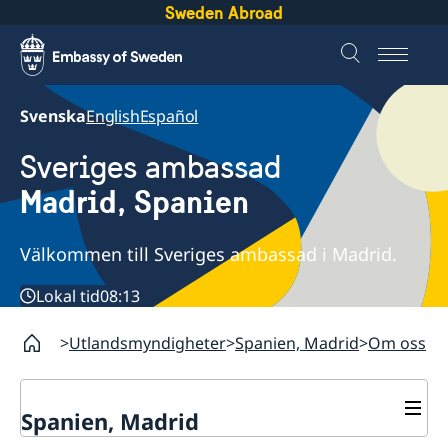
Sweden Abroad
Svenska
English
Español
Sveriges ambassad
Madrid, Spanien
Välkommen till Sveriges ambassad i Madrid.
Lokal tid
08:13
Utlandsmyndigheter
Spanien, Madrid
Om oss
Spanien, Madrid