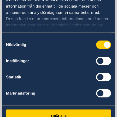
Sveriges ambassad
information från din enhet till de sociala medier och
Besöksadress
annons- och analysföretag som vi samarbetar med.
Calle Caracas, 25
Dessa kan i sin tur kombinera informationen med annan
Madrid
information som du har tillhandahållit eller som de har
samlat in när du har använt deras tjänster.
Postadress
Embajada de Suecia
Samtyckesval
Nödvändig
Calle Caracas, 25
ES-28010 Madrid
Spanien
Inställningar
Telefonnummer
Ambassadens telefonväxel
Statistik
+34 91 702 2000
Fax
Ambassaden
Marknadsföring
+34 91 702 2038
E-postadress
Allmänn information & konsulära ärenden
Tillåt alla