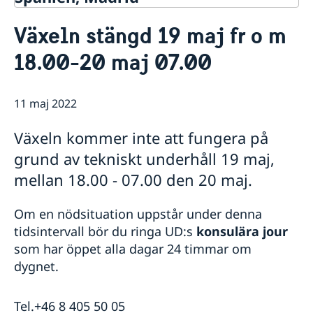
Kontakt & öppettider
Växeln stängd 19 maj fr o m
Om oss
18.00-20 maj 07.00
Ambassadens personal
Så stöttar vi svenska företag
Dataskyddspolicy (GDPR)
Vi är en resurs för svenska företag
Aktuellt
Allmänna handlingar
Team Sweden
11 maj 2022
Lediga tjänster
Nyheter
Så kan du få stöd
Praktik
Prioriterat Sverigefrämjande - seminarier &
Svenska företag i Spanien
Växeln kommer inte att fungera på
evenemang
Anmäl handelshinder
Svenskrelaterade kontakter i Spanien
grund av tekniskt underhåll 19 maj,
mellan 18.00 - 07.00 den 20 maj.
Om en nödsituation uppstår under denna
tidsintervall bör du ringa UD:s
konsulära jour
som har öppet alla dagar 24 timmar om
dygnet.
Tel.+46 8 405 50 05