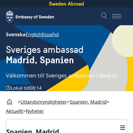
Sweden Abroad
Svenska
English
Español
Sveriges ambassad
Madrid, Spanien
Välkommen till Sveriges ambassad i Madrid.
Lokal tid
08:14
Utlandsmyndigheter
Spanien, Madrid
Aktuellt
Nyheter
Spanien, Madrid