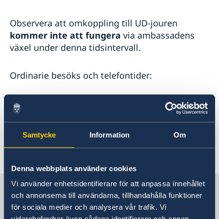
Observera att omkoppling till UD-jouren
kommer inte att fungera
via ambassadens
växel under denna tidsintervall.
Ordinarie besöks och telefontider:
- Receptionen: Öppet vardagar 10.00-12.30.
- Telefontid: mån-tors: kl.09.00-13.30. / 14.30-
17.00 / fredag kl.09.00-14.00
Samtycke
Information
Om
Senast uppdaterad 11 maj 2022, 11.05
Denna webbplats använder cookies
Vi använder enhetsidentifierare för att anpassa innehållet
Sverige i Spanien
och annonserna till användarna, tillhandahålla funktioner
för sociala medier och analysera vår trafik. Vi
vidarebefordrar även sådana identifierare och annan