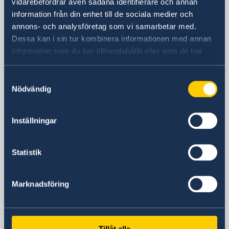
vidarebefordrar även sådana identifierare och annan
Sveriges ambassad
information från din enhet till de sociala medier och
annons- och analysföretag som vi samarbetar med.
Besöksadress
Dessa kan i sin tur kombinera informationen med annan
Calle Caracas, 25
information som du har tillhandahållit eller som de har
Madrid
samlat in när du har använt deras tjänster.
Postadress
Embajada de Suecia
Samtyckesval
Nödvändig
Calle Caracas, 25
ES-28010 Madrid
Spanien
Inställningar
Telefonnummer
Ambassadens telefonväxel
Statistik
+34 91 702 2000
Fax
Ambassaden
Marknadsföring
+34 91 702 2038
E-postadress
Allmänn information & konsulära ärenden
Tillåt alla