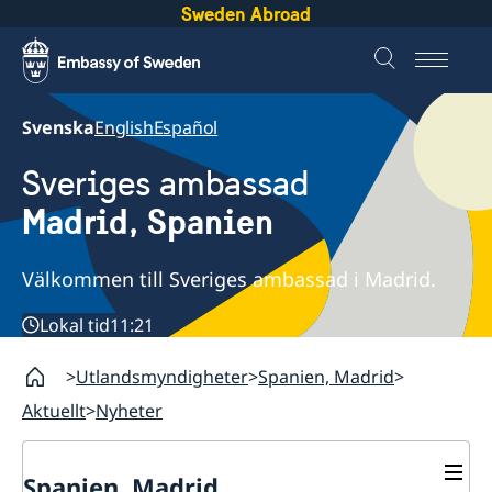
Sweden Abroad
Svenska
English
Español
Sveriges ambassad
Madrid, Spanien
Välkommen till Sveriges ambassad i Madrid.
Lokal tid
11:21
Utlandsmyndigheter
Spanien, Madrid
Aktuellt
Nyheter
Spanien, Madrid