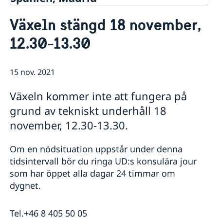
Kontakt & öppettider
Växeln stängd 18 november,
Om oss
12.30-13.30
Ambassadens personal
Så stöttar vi svenska företag
Dataskyddspolicy (GDPR)
Vi är en resurs för svenska företag
Aktuellt
Allmänna handlingar
Team Sweden
15 nov. 2021
Lediga tjänster
Nyheter
Så kan du få stöd
Praktik
Prioriterat Sverigefrämjande - seminarier &
Svenska företag i Spanien
Växeln kommer inte att fungera på
evenemang
Anmäl handelshinder
Svenskrelaterade kontakter i Spanien
grund av tekniskt underhåll 18
november, 12.30-13.30.
Om en nödsituation uppstår under denna
tidsintervall bör du ringa UD:s konsulära jour
som har öppet alla dagar 24 timmar om
dygnet.
Tel.+46 8 405 50 05