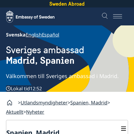
Sweden Abroad
Svenska
English
Español
Sveriges ambassad
Madrid, Spanien
Välkommen till Sveriges ambassad i Madrid.
Lokal tid
12:52
Utlandsmyndigheter
Spanien, Madrid
Aktuellt
Nyheter
Spanien, Madrid