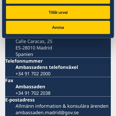
Besöksadress
Tillåt urval
Calle Caracas, 25
Madrid
Avvisa
Postadress
Embajada de Suecia
Calle Caracas, 25
ES-28010 Madrid
Spanien
Telefonnummer
Ambassadens telefonväxel
+34 91 702 2000
Fax
Ambassaden
+34 91 702 2038
E-postadress
Allmänn information & konsulära ärenden
ambassaden.madrid@gov.se