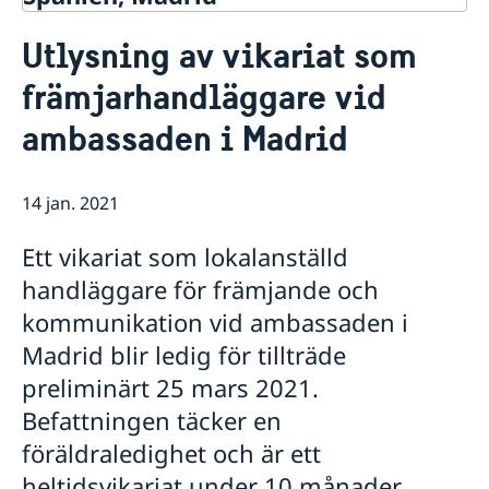
Kontakt & öppettider
Utlysning av vikariat som
Om oss
främjarhandläggare vid
Ambassadens personal
Så stöttar vi svenska företag
Dataskyddspolicy (GDPR)
ambassaden i Madrid
Vi är en resurs för svenska företag
Aktuellt
Allmänna handlingar
Team Sweden
Lediga tjänster
Nyheter
Så kan du få stöd
Praktik
Prioriterat Sverigefrämjande - seminarier &
14 jan. 2021
Svenska företag i Spanien
evenemang
Anmäl handelshinder
Svenskrelaterade kontakter i Spanien
Ett vikariat som lokalanställd
handläggare för främjande och
kommunikation vid ambassaden i
Madrid blir ledig för tillträde
preliminärt 25 mars 2021.
Befattningen täcker en
föräldraledighet och är ett
heltidsvikariat under 10 månader.