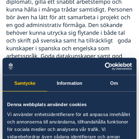
diplomati, gilla ett snabbt arbetstempo och
kunna hålla i många trådar samtidigt. Personen
bör även ha lätt för att samarbeta i projekt och
en god administrativ förmåga. Den sökande
behöver kunna utrycka sig flytande i både tal
och skrift på svenska samt ha tillräckligt goda
kunskaper i spanska och engelska som
arbetsspråk. Goda datakunskaper samt god
kännedom om sociala media och
kommunikationsverktyg är ett krav. Ett plus är
även kunskap i att skapa kreativt innehåll för
Samtycke
Information
Om
sociala media.
Välkommen med din ansökan (ett personligt
Denna webbplats använder cookies
brev inklusive CV och uppgift om minst tre
Vi använder enhetsidentifierare för att anpassa innehållet
referenspersoner) via e-post till
och annonserna till användarna, tillhandahålla funktioner
ambassaden.madrid@gov.se
senast den 15
för sociala medier och analysera vår trafik. Vi
februari 2021. Endast sökanden som kallas till
vidarebefordrar även sådana identifierare och annan