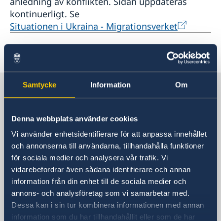
anledning av konflikten. Sidan uppdateras
kontinuerligt. Se
Situationen i Ukraina - Migrationsverket
Senast uppdaterad 09 mars 2022, 18.05
Samtycke
Information
Om
Sverige i Spanien
Sveriges ambassad
Denna webbplats använder cookies
Vi använder enhetsidentifierare för att anpassa innehållet
Besöksadress
och annonserna till användarna, tillhandahålla funktioner
Calle Caracas, 25
för sociala medier och analysera vår trafik. Vi
Madrid
vidarebefordrar även sådana identifierare och annan
Postadress
information från din enhet till de sociala medier och
Embajada de Suecia
annons- och analysföretag som vi samarbetar med.
Calle Caracas, 25
Dessa kan i sin tur kombinera informationen med annan
ES-28010 Madrid
information som du har tillhandahållit eller som de har