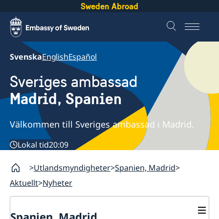
Sweden Abroad
Svenska
English
Español
Sveriges ambassad
Madrid, Spanien
Välkommen till Sveriges ambassad i Madrid.
Lokal tid
20:09
Utlandsmyndigheter
Spanien, Madrid
Aktuellt
Nyheter
Spanien, Madrid