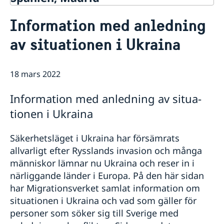
Kontakt & öppettider
Infor­ma­tion med anled­ning
Om oss
av situ­a­tionen i Ukraina
Ambassadens personal
Så stöttar vi svenska företag
Dataskyddspolicy (GDPR)
Vi är en resurs för svenska företag
Aktuellt
Allmänna handlingar
Team Sweden
18 mars 2022
Lediga tjänster
Nyheter
Så kan du få stöd
Praktik
Prioriterat Sverigefrämjande - seminarier &
Svenska företag i Spanien
Infor­ma­tion med anled­ning av situ­a­
evenemang
Anmäl handelshinder
Svenskrelaterade kontakter i Spanien
tionen i Ukraina
Säkerhetsläget i Ukraina har försämrats
allvarligt efter Rysslands invasion och många
människor lämnar nu Ukraina och reser in i
närliggande länder i Europa. På den här sidan
har Migrationsverket samlat information om
situationen i Ukraina och vad som gäller för
personer som söker sig till Sverige med