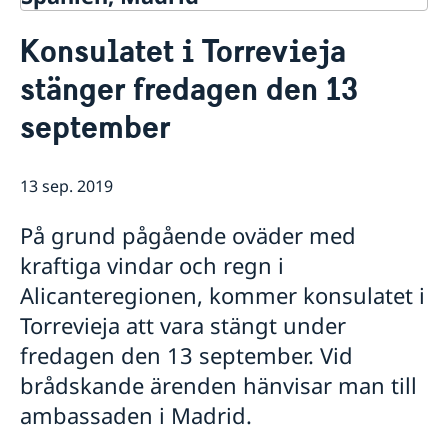
Kontakt & öppettider
Konsulatet i Torrevieja
Om oss
stänger fredagen den 13
Ambassadens personal
Så stöttar vi svenska företag
Dataskyddspolicy (GDPR)
september
Vi är en resurs för svenska företag
Aktuellt
Allmänna handlingar
Team Sweden
Lediga tjänster
Nyheter
Så kan du få stöd
Praktik
Prioriterat Sverigefrämjande - seminarier &
13 sep. 2019
Svenska företag i Spanien
evenemang
Anmäl handelshinder
Svenskrelaterade kontakter i Spanien
På grund pågående oväder med
kraftiga vindar och regn i
Alicanteregionen, kommer konsulatet i
Torrevieja att vara stängt under
fredagen den 13 september. Vid
brådskande ärenden hänvisar man till
ambassaden i Madrid.