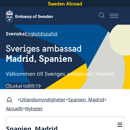
Sweden Abroad
Svenska
English
Español
Sveriges ambassad
Madrid, Spanien
Välkommen till Sveriges ambassad i Madrid.
Lokal tid
09:19
Utlandsmyndigheter
Spanien, Madrid
Aktuellt
Nyheter
Spanien, Madrid