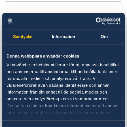
Sverige i Spanien
Samtycke
Information
Om
Sveriges ambassad
Denna webbplats använder cookies
Besöksadress
Calle Caracas, 25
Vi använder enhetsidentifierare för att anpassa innehållet
Madrid
och annonserna till användarna, tillhandahålla funktioner
Postadress
för sociala medier och analysera vår trafik. Vi
Embajada de Suecia
vidarebefordrar även sådana identifierare och annan
Calle Caracas, 25
information från din enhet till de sociala medier och
annons- och analysföretag som vi samarbetar med.
ES-28010 Madrid
Dessa kan i sin tur kombinera informationen med annan
Spanien
information som du har tillhandahållit eller som de har
Telefonnummer
samlat in när du har använt deras tjänster.
Ambassadens telefonväxel