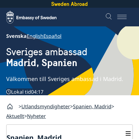
Sweden Abroad
Svenska
English
Español
Sveriges ambassad
Madrid, Spanien
Välkommen till Sveriges ambassad i Madrid.
Lokal tid
04:17
Utlandsmyndigheter
Spanien, Madrid
Aktuellt
Nyheter
Spanien, Madrid