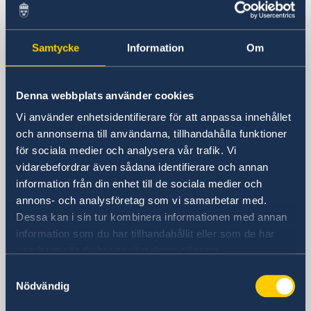
Sveriges ambassad
Samtycke
Information
Om
Besöksadress
Calle Caracas, 25
Madrid
Denna webbplats använder cookies
Postadress
Vi använder enhetsidentifierare för att anpassa innehållet
Embajada de Suecia
och annonserna till användarna, tillhandahålla funktioner
Calle Caracas, 25
för sociala medier och analysera vår trafik. Vi
ES-28010 Madrid
vidarebefordrar även sådana identifierare och annan
Spanien
information från din enhet till de sociala medier och
Telefonnummer
annons- och analysföretag som vi samarbetar med.
Ambassadens telefonväxel
Dessa kan i sin tur kombinera informationen med annan
+34 91 702 2000
information som du har tillhandahållit eller som de har
Fax
samlat in när du har använt deras tjänster.
Ambassaden
Samtyckesval
+34 91 702 2038
Nödvändig
E-postadress