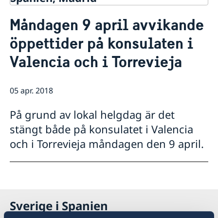
Kontakt & öppettider
Måndagen 9 april avvikande
Om oss
öppettider på konsulaten i
Ambassadens personal
Så stöttar vi svenska företag
Dataskyddspolicy (GDPR)
Valencia och i Torrevieja
Vi är en resurs för svenska företag
Aktuellt
Allmänna handlingar
Team Sweden
Lediga tjänster
Nyheter
Så kan du få stöd
Praktik
Prioriterat Sverigefrämjande - seminarier &
05 apr. 2018
Svenska företag i Spanien
evenemang
Anmäl handelshinder
Svenskrelaterade kontakter i Spanien
På grund av lokal helgdag är det
stängt både på konsulatet i Valencia
och i Torrevieja måndagen den 9 april.
Sverige i Spanien