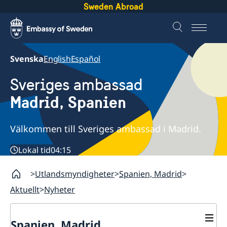
Sweden Abroad
Svenska
English
Español
Sveriges ambassad
Madrid, Spanien
Välkommen till Sveriges ambassad i Madrid.
Lokal tid
04:15
Utlandsmyndigheter
Spanien, Madrid
Aktuellt
Nyheter
Spanien, Madrid