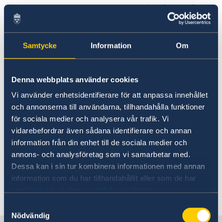
kommissionen anordna en givarkonferens för
de som drabbats av jordbävningarna.
Givarkonferensen ska hållas i Bryssel i mars
och planeras med de turkiska myndigheterna.
Samtycke
Information
Om
Sverige är också en av världens största
Denna webbplats använder cookies
humanitära givare. Sverige ger stora kärnstöd
till både FN och Internationella Rödakors- och
Vi använder enhetsidentifierare för att anpassa innehållet
rödahalvmånefederationen. Kärnstöden är
och annonserna till användarna, tillhandahålla funktioner
avgörande för att de humanitära
för sociala medier och analysera vår trafik. Vi
organisationerna snabbt ska kunna hjälpa till i
vidarebefordrar även sådana identifierare och annan
en akut kris, utan att invänta
information från din enhet till de sociala medier och
annons- och analysföretag som vi samarbetar med.
behovsbedömningar, nödappeller och extra
Dessa kan i sin tur kombinera informationen med annan
stöd från givare.
information som du har tillhandahållit eller som de har
samlat in när du har använt deras tjänster.
Senast uppdaterad 28 feb. 2023, 09.06
Samtyckesval
Nödvändig