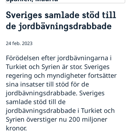
Kontakt & öppettider
Sveriges samlade stöd till
Om oss
de jordbävningsdrabbade
Ambassadens personal
Så stöttar vi svenska företag
Dataskyddspolicy (GDPR)
Vi är en resurs för svenska företag
Aktuellt
Allmänna handlingar
Team Sweden
24 feb. 2023
Lediga tjänster
Nyheter
Så kan du få stöd
Praktik
Prioriterat Sverigefrämjande - seminarier &
Svenska företag i Spanien
Förödelsen efter jordbävningarna i
evenemang
Anmäl handelshinder
Svenskrelaterade kontakter i Spanien
Turkiet och Syrien är stor. Sveriges
regering och myndigheter fortsätter
sina insatser till stöd för de
jordbävningsdrabbade. Sveriges
samlade stöd till de
jordbävningsdrabbade i Turkiet och
Syrien överstiger nu 200 miljoner
kronor.