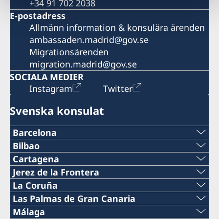
+34 91 702 2038
E-postadress
Allmänn information & konsulära ärenden
ambassaden.madrid@gov.se
Migrationsärenden
migration.madrid@gov.se
SOCIALA MEDIER
Instagram
Twitter
Svenska konsulat
Barcelona
Telefon
Bilbao
Telefon
Cartagena
+34 934 883 505
Telefon
Jerez de la Frontera
+34 944 987 191
Telefon
La Coruña
Telefon
0034 968 527 629
Telefon
Las Palmas de Gran Canaria
E-post
+34 956 357 000
+34 934 882 501
Telefon
Málaga
E-post