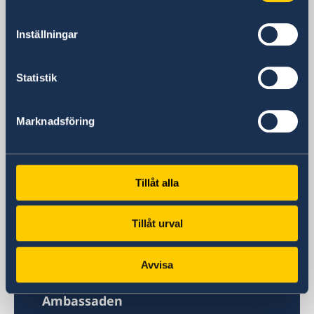
Sverige i Spanien
Inställningar
Sveriges ambassad
Statistik
Besöksadress
Calle Caracas, 25
Marknadsföring
Madrid
Postadress
Embajada de Suecia
Calle Caracas, 25
Tillåt alla
ES-28010 Madrid
Spanien
Tillåt urval
Telefonnummer
Ambassadens telefonväxel
+34 91 702 2000
Avvisa
Fax
Ambassaden