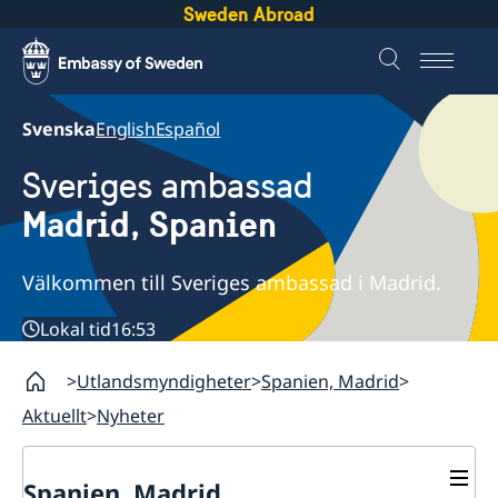
Sweden Abroad
Svenska
English
Español
Sveriges ambassad
Madrid, Spanien
Välkommen till Sveriges ambassad i Madrid.
Lokal tid
16:53
Utlandsmyndigheter
Spanien, Madrid
Aktuellt
Nyheter
Spanien, Madrid