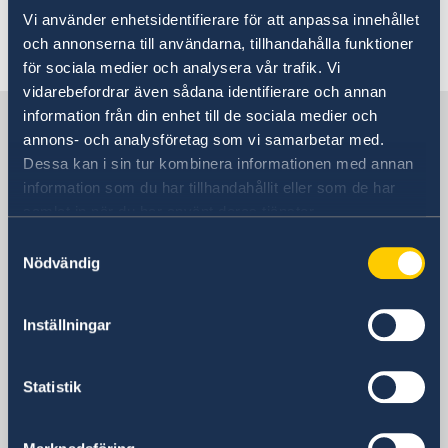
Vi använder enhetsidentifierare för att anpassa innehållet
och annonserna till användarna, tillhandahålla funktioner
Senast uppdaterad 11 sep. 2019, 10.21
för sociala medier och analysera vår trafik. Vi
vidarebefordrar även sådana identifierare och annan
information från din enhet till de sociala medier och
Sverige i Spanien
annons- och analysföretag som vi samarbetar med.
Dessa kan i sin tur kombinera informationen med annan
Sveriges ambassad
information som du har tillhandahållit eller som de har
samlat in när du har använt deras tjänster.
Besöksadress
Samtyckesval
Calle Caracas, 25
Nödvändig
Madrid
Postadress
Inställningar
Embajada de Suecia
Calle Caracas, 25
ES-28010 Madrid
Statistik
Spanien
Telefonnummer