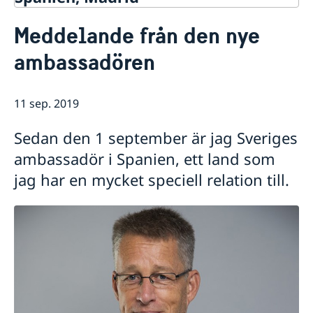
Kontakt & öppettider
Meddelande från den nye
Om oss
ambassadören
Ambassadens personal
Så stöttar vi svenska företag
Dataskyddspolicy (GDPR)
Vi är en resurs för svenska företag
Aktuellt
Allmänna handlingar
Team Sweden
11 sep. 2019
Lediga tjänster
Nyheter
Så kan du få stöd
Praktik
Prioriterat Sverigefrämjande - seminarier &
Svenska företag i Spanien
Sedan den 1 september är jag Sveriges
evenemang
Anmäl handelshinder
Svenskrelaterade kontakter i Spanien
ambassadör i Spanien, ett land som
jag har en mycket speciell relation till.