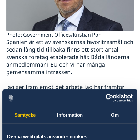
Photo: Government Offices/Kristian Pohl
Spanien är ett av svenskarnas favoritresmål och
sedan lång tid tillbaka finns ett stort antal
svenska företag etablerade här. Båda länderna
är medlemmar i EU och vi har många
gemensamma intressen.
Jag ser fram emot det arbete jag har framför
mig och tillsammans med mina kollegor på
ambassaden kommer jag att fortsätta att värna
svenska intressen i Spanien och förstärka de
Samtycke
Information
Om
utmärkta relationer som redan finns mellan
våra länder.
Denna webbplats använder cookies
Teppo Tauriainen