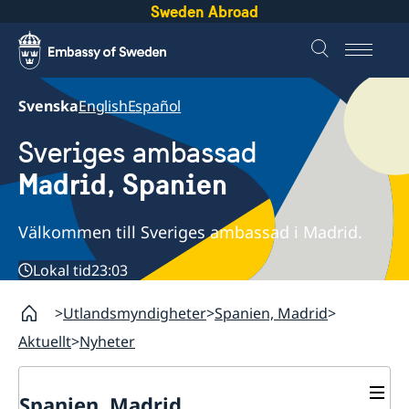
Sweden Abroad
Svenska
English
Español
Sveriges ambassad
Madrid, Spanien
Välkommen till Sveriges ambassad i Madrid.
Lokal tid
23:03
Utlandsmyndigheter
Spanien, Madrid
Aktuellt
Nyheter
Spanien, Madrid