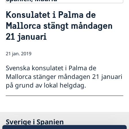
Kontakt & öppettider
Konsulatet i Palma de
Om oss
Mallorca stängt måndagen
Ambassadens personal
Så stöttar vi svenska företag
Dataskyddspolicy (GDPR)
21 januari
Vi är en resurs för svenska företag
Aktuellt
Allmänna handlingar
Team Sweden
Lediga tjänster
Nyheter
Så kan du få stöd
Praktik
Prioriterat Sverigefrämjande - seminarier &
21 jan. 2019
Svenska företag i Spanien
evenemang
Anmäl handelshinder
Svenskrelaterade kontakter i Spanien
Svenska konsulatet i Palma de
Mallorca stänger måndagen 21 januari
på grund av lokal helgdag.
Sverige i Spanien