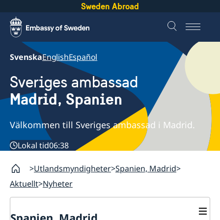
Sweden Abroad
Svenska
English
Español
Sveriges ambassad
Madrid, Spanien
Välkommen till Sveriges ambassad i Madrid.
Lokal tid
06:38
Utlandsmyndigheter
Spanien, Madrid
Aktuellt
Nyheter
Spanien, Madrid