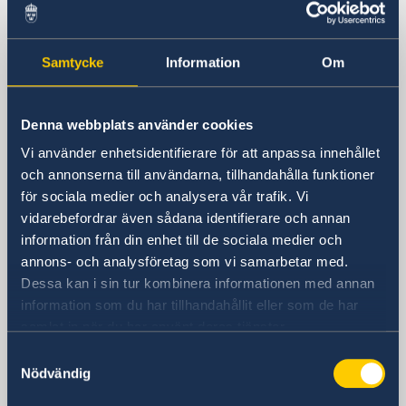
Sveriges ambassad
Samtycke
Information
Om
Besöksadress
Calle Caracas, 25
Madrid
Denna webbplats använder cookies
Postadress
Vi använder enhetsidentifierare för att anpassa innehållet
Embajada de Suecia
och annonserna till användarna, tillhandahålla funktioner
Calle Caracas, 25
för sociala medier och analysera vår trafik. Vi
ES-28010 Madrid
vidarebefordrar även sådana identifierare och annan
Spanien
information från din enhet till de sociala medier och
Telefonnummer
annons- och analysföretag som vi samarbetar med.
Ambassadens telefonväxel
Dessa kan i sin tur kombinera informationen med annan
+34 91 702 2000
information som du har tillhandahållit eller som de har
Fax
samlat in när du har använt deras tjänster.
Ambassaden
Samtyckesval
+34 91 702 2038
Nödvändig
E-postadress