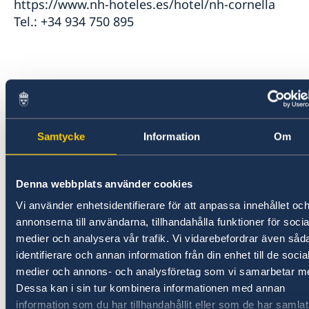
https://www.nh-hoteles.es/hotel/nh-cornella
Tel.: +34 934 750 895
Bilbao
Gran Hotel Domine
Samtycke
Information
Om
https://www.hoteldominebilbao.com
Tel.: +34 944 253 300
Denna webbplats använder cookies
Vi använder enhetsidentifierare för att anpassa innehållet oc
NIX Hotel Bilbao
annonserna till användarna, tillhandahålla funktioner för socia
https://www.leonardo-hotels.es
medier och analysera vår trafik. Vi vidarebefordrar även såd
Tel.: +34 946 790 279
identifierare och annan information från din enhet till de socia
medier och annons- och analysföretag som vi samarbetar m
Bilbao Centric Apartments
Dessa kan i sin tur kombinera informationen med annan
https://www.bilbaocenticapartments.com
information som du har tillhandahållit eller som de har samlat