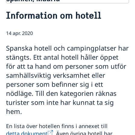
Kontakt & öppettider
Information om hotell
Om oss
Ambassadens personal
Så stöttar vi svenska företag
Dataskyddspolicy (GDPR)
14 apr. 2020
Vi är en resurs för svenska företag
Aktuellt
Allmänna handlingar
Team Sweden
Lediga tjänster
Nyheter
Spanska hotell och campingplatser har
Så kan du få stöd
Praktik
Prioriterat Sverigefrämjande - seminarier &
stängts. Ett antal hotell håller öppet
Svenska företag i Spanien
evenemang
Anmäl handelshinder
för att ta hand om personer som utför
Svenskrelaterade kontakter i Spanien
samhällsviktig verksamhet eller
personer som befinner sig i ett
nödläge. Till den kategorien räknas
turister som inte har kunnat ta sig
hem.
En lista över hotellen finns i annexet till
detta dokument
. Även övriga hotell har