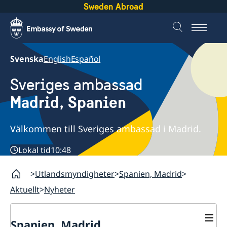
Sweden Abroad
Svenska
English
Español
Sveriges ambassad
Madrid, Spanien
Välkommen till Sveriges ambassad i Madrid.
Lokal tid
10:48
Utlandsmyndigheter
Spanien, Madrid
Aktuellt
Nyheter
Spanien, Madrid