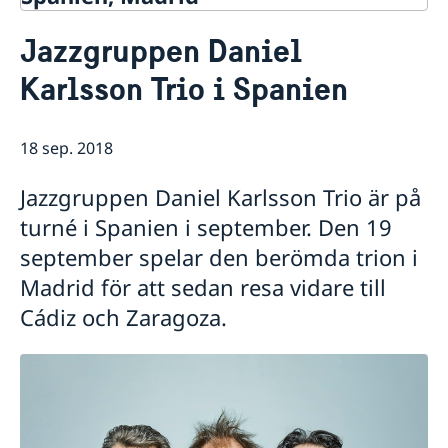
Kontakt & öppettider
Jazzgruppen Daniel
Om oss
Karlsson Trio i Spanien
Ambassadens personal
Så stöttar vi svenska företag
Dataskyddspolicy (GDPR)
Vi är en resurs för svenska företag
Aktuellt
Allmänna handlingar
Team Sweden
18 sep. 2018
Lediga tjänster
Nyheter
Så kan du få stöd
Praktik
Prioriterat Sverigefrämjande - seminarier &
Svenska företag i Spanien
Jazzgruppen Daniel Karlsson Trio är på
evenemang
Anmäl handelshinder
Svenskrelaterade kontakter i Spanien
turné i Spanien i september. Den 19
september spelar den berömda trion i
Madrid för att sedan resa vidare till
Cádiz och Zaragoza.