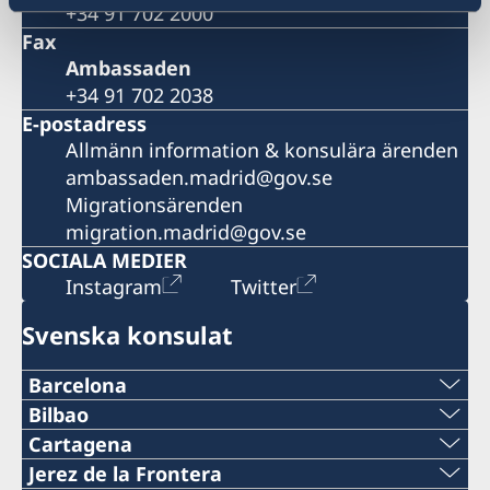
+34 91 702 2000
Fax
Ambassaden
+34 91 702 2038
E-postadress
Allmänn information & konsulära ärenden
ambassaden.madrid@gov.se
Migrationsärenden
migration.madrid@gov.se
SOCIALA MEDIER
Instagram
Twitter
Svenska konsulat
Barcelona
Telefon
Bilbao
Telefon
Cartagena
+34 934 883 505
Telefon
Jerez de la Frontera