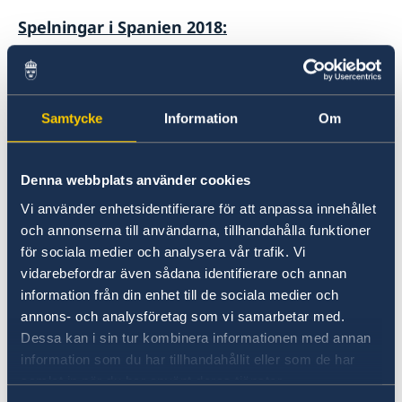
Spelningar i Spanien 2018:
19 Sept. El Plaza Jazz, Madrid
Samtycke
Information
Om
21 Sept. Milwaukee El Puerto De Santa Maria ,
Cadiz
Denna webbplats använder cookies
23 Sept. Rock & Blues Cafe, Zaragoza
Vi använder enhetsidentifierare för att anpassa innehållet
och annonserna till användarna, tillhandahålla funktioner
25 Sept. Clamores, Madrid
för sociala medier och analysera vår trafik. Vi
vidarebefordrar även sådana identifierare och annan
information från din enhet till de sociala medier och
För mer information om jazztrion och deras
annons- och analysföretag som vi samarbetar med.
Spanienturné:
Daniel Karlsson Trio
Dessa kan i sin tur kombinera informationen med annan
information som du har tillhandahållit eller som de har
samlat in när du har använt deras tjänster.