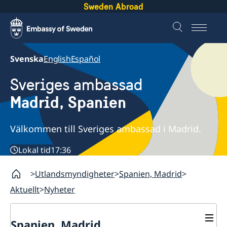
Sweden Abroad
Svenska
English
Español
Sveriges ambassad
Madrid, Spanien
Välkommen till Sveriges ambassad i Madrid.
Lokal tid
17:36
Utlandsmyndigheter
Spanien, Madrid
Aktuellt
Nyheter
Spanien, Madrid