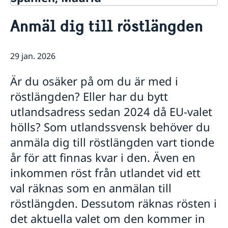
Kontakt & öppettider
Anmäl dig till röstlängden
Om oss
Ambassadens personal
Så stöttar vi svenska företag
Dataskyddspolicy (GDPR)
29 jan. 2026
Vi är en resurs för svenska företag
Aktuellt
Allmänna handlingar
Team Sweden
Lediga tjänster
Nyheter
Är du osäker på om du är med i
Så kan du få stöd
Praktik
Prioriterat Sverigefrämjande - seminarier &
röstlängden? Eller har du bytt
Svenska företag i Spanien
evenemang
Anmäl handelshinder
utlandsadress sedan 2024 då EU-valet
Svenskrelaterade kontakter i Spanien
hölls? Som utlandssvensk behöver du
anmäla dig till röstlängden vart tionde
år för att finnas kvar i den. Även en
inkommen röst från utlandet vid ett
val räknas som en anmälan till
röstlängden. Dessutom räknas rösten i
det aktuella valet om den kommer in