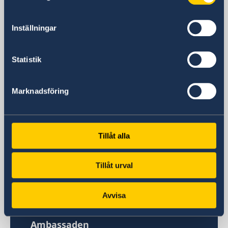
Sverige i Spanien
Inställningar
Sveriges ambassad
Statistik
Besöksadress
Calle Caracas, 25
Marknadsföring
Madrid
Postadress
Embajada de Suecia
Calle Caracas, 25
Tillåt alla
ES-28010 Madrid
Spanien
Tillåt urval
Telefonnummer
Ambassadens telefonväxel
Avvisa
+34 91 702 2000
Fax
Ambassaden