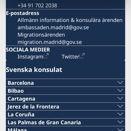
+34 91 702 2038
E-postadress
Allmänn information & konsulära ärenden
ambassaden.madrid@gov.se
Migrationsärenden
migration.madrid@gov.se
SOCIALA MEDIER
Instagram
Twitter
Svenska konsulat
Barcelona
Telefon
Bilbao
Telefon
Cartagena
+34 934 883 505
Telefon
Jerez de la Frontera
+34 944 987 191
Telefon
La Coruña
Telefon
0034 968 527 629
Telefon
Las Palmas de Gran Canaria
E-post
+34 956 357 000
+34 934 882 501
Telefon
Málaga