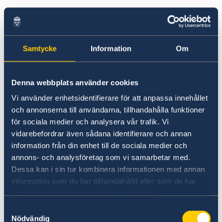
Du får rösta i riksdagsvalet och valet till
Europaparlamentet om du
är svensk medborgare
Samtycke
Information
Om
har fyllt 18 år senast på valdagen
någon gång har varit folkbokförd i Sverige.
Denna webbplats använder cookies
Om att rösta från utlandet - på
Vi använder enhetsidentifierare för att anpassa innehållet
Valmyndighetens webbplats
och annonserna till användarna, tillhandahålla funktioner
för sociala medier och analysera vår trafik. Vi
vidarebefordrar även sådana identifierare och annan
Om du vill veta mer om valet och hur det
information från din enhet till de sociala medier och
fungerar med röstkort, besök Valmyndighetens
annons- och analysföretag som vi samarbetar med.
hemsida,
Dessa kan i sin tur kombinera informationen med annan
Rösta från utlandet | Valmyndigheten
information som du har tillhandahållit eller som de har
samlat in när du har använt deras tjänster.
Senast uppdaterad 29 jan. 2026, 08.57
Samtyckesval
Nödvändig