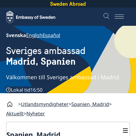
Sweden Abroad
Svenska
English
Español
Sveriges ambassad
Madrid, Spanien
Välkommen till Sveriges ambassad i Madrid.
Lokal tid
16:50
Utlandsmyndigheter
Spanien, Madrid
Aktuellt
Nyheter
Spanien, Madrid