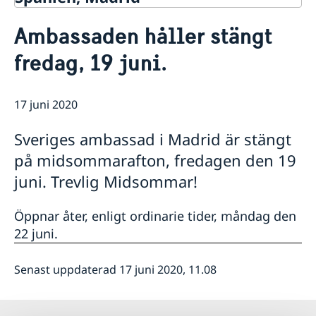
Kontakt & öppettider
Ambassaden håller stängt
Om oss
fredag, 19 juni.
Ambassadens personal
Så stöttar vi svenska företag
Dataskyddspolicy (GDPR)
Vi är en resurs för svenska företag
Aktuellt
Allmänna handlingar
Team Sweden
17 juni 2020
Lediga tjänster
Nyheter
Så kan du få stöd
Praktik
Prioriterat Sverigefrämjande - seminarier &
Svenska företag i Spanien
Sveriges ambassad i Madrid är stängt
evenemang
Anmäl handelshinder
Svenskrelaterade kontakter i Spanien
på midsommarafton, fredagen den 19
juni. Trevlig Midsommar!
Öppnar åter, enligt ordinarie tider, måndag den
22 juni.
Senast uppdaterad 17 juni 2020, 11.08