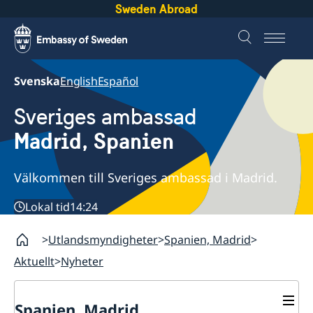
Sweden Abroad
Svenska
English
Español
Sveriges ambassad
Madrid, Spanien
Välkommen till Sveriges ambassad i Madrid.
Lokal tid
14:24
Utlandsmyndigheter
Spanien, Madrid
Aktuellt
Nyheter
Spanien, Madrid