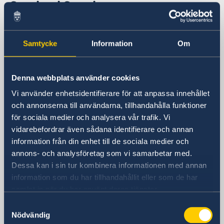
Sverige i Spanien
Sveriges ambassad
Samtycke
Information
Om
Besöksadress
Calle Caracas, 25
Denna webbplats använder cookies
Madrid
Vi använder enhetsidentifierare för att anpassa innehållet
Postadress
och annonserna till användarna, tillhandahålla funktioner
Embajada de Suecia
för sociala medier och analysera vår trafik. Vi
Calle Caracas, 25
vidarebefordrar även sådana identifierare och annan
ES-28010 Madrid
information från din enhet till de sociala medier och
Spanien
annons- och analysföretag som vi samarbetar med.
Telefonnummer
Dessa kan i sin tur kombinera informationen med annan
Ambassadens telefonväxel
information som du har tillhandahållit eller som de har
+34 91 702 2000
samlat in när du har använt deras tjänster.
Fax
Samtyckesval
Ambassaden
Nödvändig
+34 91 702 2038