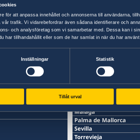
Senast uppdaterad 27 apr. 2018, 12.32
cookies
e för att anpassa innehållet och annonserna till användarna, tillh
vår trafik. Vi vidarebefordrar även sådana identifierare och anna
nnons- och analysföretag som vi samarbetar med. Dessa kan i sin
har tillhandahållit eller som de har samlat in när du har använt 
Svenska konsulat
Inställningar
Statistik
Barcelona
Telefon
Bilbao
Telefon
Cartagena
+34 934 883 505
Telefon
Jerez de la Frontera
+34 944 987 191
Telefon
La Coruña
Telefon
Tillåt urval
0034 968 527 629
Telefon
Las Palmas de Gran Ca
E-post
+34 956 357 000
+34 934 882 501
Telefon
Málaga
E-post
+34 698 137 193
bilbao@consuladosuecia
Telefon
Palma de Mallorca
Telefon
E-post
+34 928 261 751
cartagena@consuladosu
Telefon
Sevilla
E-post
Adress:
+34 952 604 383
+34 956 357 004
Telefon
Torrevieja
barcelona@consuladosue
E-post