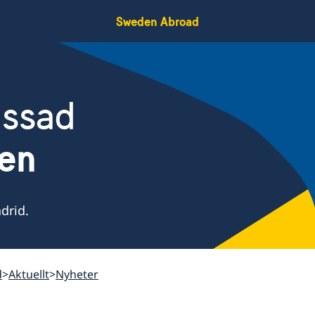
Sweden Abroad
assad
ien
drid.
d
Aktuellt
Nyheter