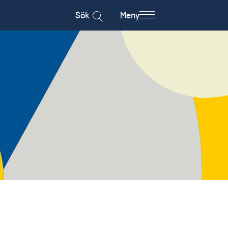
Sök
Meny