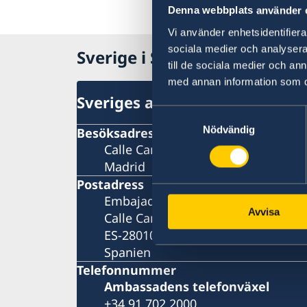
Denna webbplats använder 
Vi använder enhetsidentifierar
sociala medier och analysera 
Sverige i Spanien
till de sociala medier och a
med annan information som du 
Sveriges ambassad
Samtyckesval
Nödvändig
Besöksadress
Calle Caracas, 25
Madrid
Postadress
Embajada de Suecia
Avvisa
Calle Caracas, 25
ES-28010 Madrid
Spanien
Telefonnummer
Ambassadens telefonväxel
+34 91 702 2000