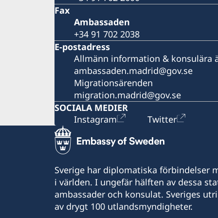
Fax
Ambassaden
+34 91 702 2038
E-postadress
Allmänn information & konsulära 
ambassaden.madrid@gov.se
Migrationsärenden
migration.madrid@gov.se
SOCIALA MEDIER
Instagram
Twitter
Sverige har diplomatiska förbindelser me
i världen. I ungefär hälften av dessa sta
ambassader och konsulat. Sveriges utr
av drygt 100 utlandsmyndigheter.