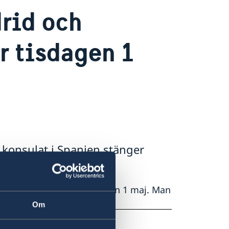
rid och
r tisdagen 1
konsulat i Spanien stänger
 i Spanien stänger tisdagen 1 maj. Man
.
Om