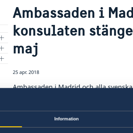
Ambassaden i Mad
konsulaten stänge
maj
25 apr. 2018
Ambassaden i Madrid och alla svenska 
tisdagen 1 maj.
Ambassaden i Madrid och alla svenska konsulat
återgår till ordinarie öppettider onsdagen 2 maj
Information