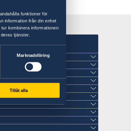
andahålla funktioner för
n information från din enhet
 tur kombinera informationen
deras tjänster.
Marknadsföring
Tillåt alla
naria
.com
ecia.com
cia.com