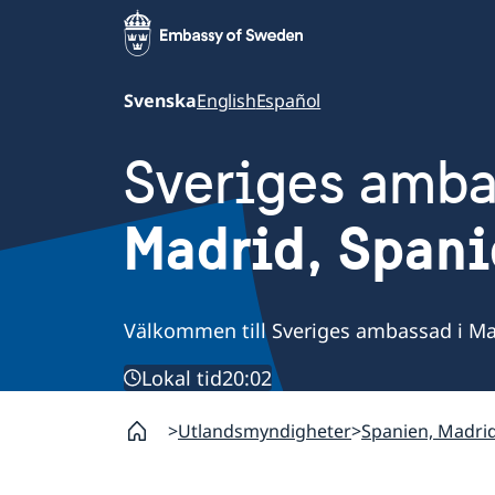
Svenska
English
Español
Sveriges amb
Madrid, Span
Välkommen till Sveriges ambassad i Ma
Lokal tid
20:02
Utlandsmyndigheter
Spanien, Madri