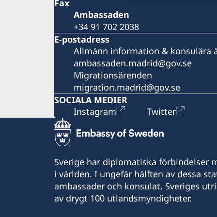
Fax
Ambassaden
+34 91 702 2038
E-postadress
Allmänn information & konsulära 
ambassaden.madrid@gov.se
Migrationsärenden
migration.madrid@gov.se
SOCIALA MEDIER
Instagram
Twitter
Sverige har diplomatiska förbindelser me
i världen. I ungefär hälften av dessa sta
ambassader och konsulat. Sveriges utr
av drygt 100 utlandsmyndigheter.