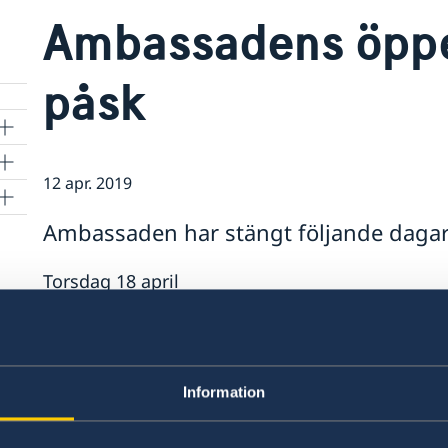
Ambassadens öppe
påsk
12 apr. 2019
Ambassaden har stängt följande daga
Torsdag 18 april
Fredag 19 april
Måndag 22 april
Övriga dagar 15, 16 och 17 april gäller ordinar
Information
Senast uppdaterad 12 apr. 2019, 14.33