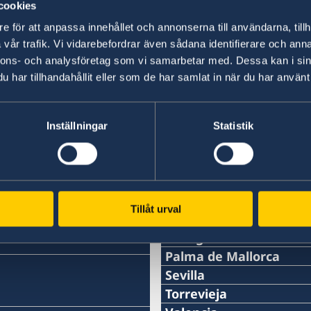
cookies
e för att anpassa innehållet och annonserna till användarna, tillh
vår trafik. Vi vidarebefordrar även sådana identifierare och anna
nnons- och analysföretag som vi samarbetar med. Dessa kan i sin
har tillhandahållit eller som de har samlat in när du har använt 
Svenska konsulat
Barcelona
Inställningar
Statistik
Telefon
Bilbao
Telefon
Cartagena
+34 934 883 505
Telefon
Jerez de la Frontera
+34 944 987 191
Telefon
La Coruña
Telefon
Tillåt urval
0034 968 527 629
Telefon
Las Palmas de Gran Ca
E-post
+34 956 357 000
+34 934 882 501
Telefon
Málaga
E-post
+34 698 137 193
bilbao@consuladosuecia
Telefon
Palma de Mallorca
Telefon
E-post
+34 928 261 751
cartagena@consuladosu
Telefon
Sevilla
E-post
Adress:
+34 952 604 383
+34 956 357 004
Telefon
Torrevieja
barcelona@consuladosue
E-post
Torre Iberdrola, Plaza Eu
Adress:
+34 971 725 492
lacoruna@consuladosuec