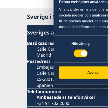
Denna webbplats använder 
Vi använder enhetsidentifierar
Sverige i Spanien
sociala medier och analysera 
till de sociala medier och a
med annan information som du 
Sveriges ambassad
Samtyckesval
Besöksadress
Nödvändig
Calle Caracas, 25
Madrid
Postadress
Embajada de Suecia
Calle Caracas, 25
Avvisa
ES-28010 Madrid
Spanien
Telefonnummer
Ambassadens telefonväxel
+34 91 702 2000