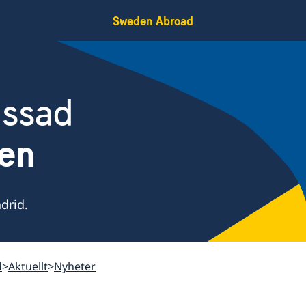
Sweden Abroad
assad
ien
drid.
d
Aktuellt
Nyheter