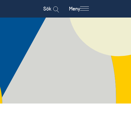
Sök
Meny