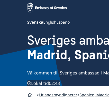
Svenska
English
Español
Sveriges amb
Madrid, Span
Välkommen till Sveriges ambassad i Ma
Lokal tid
02:43
Utlandsmyndigheter
Spanien, Madri