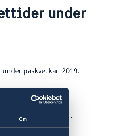
ttider under
r under påskveckan 2019:
ie öppettider på ambassaden.
Om