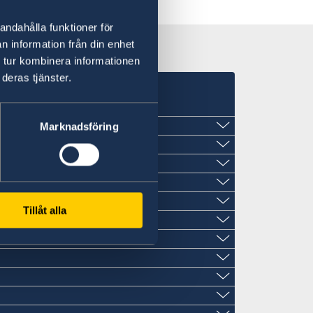
andahålla funktioner för
n information från din enhet
 tur kombinera informationen
deras tjänster.
Marknadsföring
Tillåt alla
naria
.com
ecia.com
cia.com
skadi, 5 Planta 10, 48009 Bilbao
ia.com