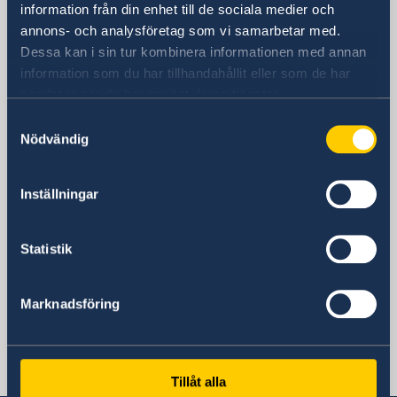
information från din enhet till de sociala medier och
#14-03 Millenia Tower
annons- och analysföretag som vi samarbetar med.
1 Temasek Avenue
Dessa kan i sin tur kombinera informationen med annan
Singapore 039192
information som du har tillhandahållit eller som de har
Postadress
samlat in när du har använt deras tjänster.
Sveriges Ambassad Singapore
Samtyckesval
#14-03 Millenia Tower
Nödvändig
1 Temasek Avenue
Singapore 039192
Telefonnummer
Inställningar
+65-6415 9720
Fax
Statistik
+65-6415 9747
E-postadress
ambassaden.singapore@gov.se
Marknadsföring
Svenska konsulat
Darussalam, Brunei
Tillåt alla