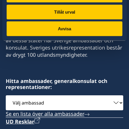
Tel:
Tillåt urval
+673 2682352
Sverige har diplomatiska förbindelser med i
Mbl:
Avvisa
stort sett alla stater i världen. I ungefär hälften
av dessa stater har Sverige ambassader och
+673 7353107
konsulat. Sveriges utrikesrepresentation består
av drygt 100 utlandsmyndigheter.
E-post:
sweconbrunei@gmail.com
Fax:
Hitta ambassader, generalkonsulat och
representationer:
+673 2682352
Välj
ambassad
Consulate of Sweden
No. 8, Simpang 56-7
Se en lista över alla ambassader
Jalan Sangai-Sangai
UD Resklar
Kg Masin BH2723