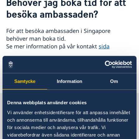
Behöver jag boka tid för att
Adresser i Singapore
Om oss
besöka ambassaden?
Svenska föreningar i Singapore
Ambassadens personal
Så stöttar vi svenska företag
Vi är en resurs för svenska företag
Aktuellt
För att besöka ambassaden i Singapore
Team Sweden
GDPR dataskyddspolicy
behöver man boka tid.
Så kan du få stöd
Se mer information på vår kontakt
sida
Svenska företag i Singapore
Anmäl handelshinder
Senast uppdaterad 09 maj 2024, 09.50
Samtycke
Information
Om
Sverige i Singapore
Denna webbplats använder cookies
Vi använder enhetsidentifierare för att anpassa innehållet
och annonserna till användarna, tillhandahålla funktioner
Sveriges ambassad
för sociala medier och analysera vår trafik. Vi
vidarebefordrar även sådana identifierare och annan
Besöksadress