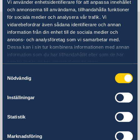
Vi använder enhetsidentifierare för att anpassa innehållet
och annonserna till användarna, tillhandahålla funktioner
för sociala medier och analysera vår trafik. Vi
Sverige i Singapore
vidarebefordrar även sådana identifierare och annan
information från din enhet till de sociala medier och
annons- och analysföretag som vi samarbetar med.
Sveriges ambassad
Dessa kan i sin tur kombinera informationen med annan
information som du har tillhandahållit eller som de har
Besöksadress
samlat in när du har använt deras tjänster.
#14-03 Millenia Tower
1 Temasek Avenue
Samtyckesval
Nödvändig
Singapore 039192
Postadress
Sveriges Ambassad Singapore
Inställningar
#14-03 Millenia Tower
1 Temasek Avenue
Statistik
Singapore 039192
Telefonnummer
+65-6415 9720
Marknadsföring