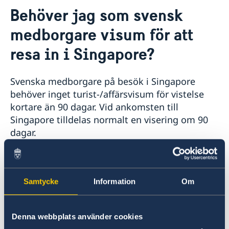
Kontakt
Behöver jag som svensk
Adresser i Singapore
Om oss
medborgare visum för att
Svenska föreningar i Singapore
Ambassadens personal
Så stöttar vi svenska företag
resa in i Singapore?
Vi är en resurs för svenska företag
Aktuellt
Team Sweden
GDPR dataskyddspolicy
Så kan du få stöd
Svenska medborgare på besök i Singapore
Svenska företag i Singapore
behöver inget turist-/affärsvisum för vistelse
Anmäl handelshinder
kortare än 90 dagar. Vid ankomsten till
Singapore tilldelas normalt en visering om 90
dagar.
Samtliga resenärer behöver fylla i ett "SG
Arrival Card" innan ankomst till Singapore.
Samtycke
Information
Om
Detta görs på via nätet på
ICA:s webbsida
och är kostnadsfritt.
Denna webbplats använder cookies
Senast uppdaterad 22 juni 2018, 14.59