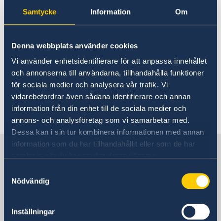
ert besök i god tid.
Samtycke
Information
Om
Om ni besöker Sverige i sommar, kom ihåg att
ni kan ansöka om pass där och få det skickat
Denna webbplats använder cookies
till ambassaden i Singapore.
Vi använder enhetsidentifierare för att anpassa innehållet
och annonserna till användarna, tillhandahålla funktioner
för sociala medier och analysera vår trafik. Vi
Klicka den här
länk
en för tidsbokning.
vidarebefordrar även sådana identifierare och annan
information från din enhet till de sociala medier och
Senast uppdaterad 26 maj 2026, 15.15
annons- och analysföretag som vi samarbetar med.
Dessa kan i sin tur kombinera informationen med annan
information som du har tillhandahållit eller som de har
Sverige i Singapore
samlat in när du har använt deras tjänster.
Samtyckesval
Sveriges ambassad
Nödvändig
Besöksadress
Inställningar
#14-03 Millenia Tower