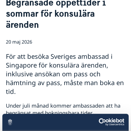
Begränsade öppettider i
Adresser i Singapore
Om oss
sommar för konsulära
Svenska föreningar i Singapore
Ambassadens personal
Så stöttar vi svenska företag
ärenden
Vi är en resurs för svenska företag
Aktuellt
Team Sweden
GDPR dataskyddspolicy
Så kan du få stöd
20 maj 2026
Svenska företag i Singapore
Anmäl handelshinder
För att besöka Sveriges ambassad i
Singapore för konsulära ärenden,
inklusive ansökan om pass och
hämtning av pass, måste man boka en
tid.
Under juli månad kommer ambassaden att ha
begränsat med bokningsbara tider.
Ambassaden rekommenderar därför att ni ser
över ert behov av resehandlingar och planerar