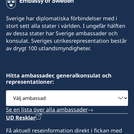
+673 2682352
Sverige har diplomatiska förbindelser med i
Mbl:
stort sett alla stater i världen. I ungefär hälften
av dessa stater har Sverige ambassader och
+673 7353107
konsulat. Sveriges utrikesrepresentation består
av drygt 100 utlandsmyndigheter.
E-post:
sweconbrunei@gmail.com
Fax:
Hitta ambassader, generalkonsulat och
representationer:
+673 2682352
Välj
ambassad
Consulate of Sweden
No. 8, Simpang 56-7
Se en lista över alla ambassader
Jalan Sangai-Sangai
UD Resklar
Kg Masin BH2723
Få aktuell reseinformation direkt i fickan med
Brunei-Muara District