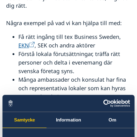
dig rätt.
Några exempel på vad vi kan hjälpa till med:
Få rätt ingång till tex Business Sweden,
EKN
, SEK och andra aktörer
Förstå lokala förutsättningar, träffa rätt
personer och delta i evenemang där
svenska företag syns.
Många ambassader och konsulat har fina
och representativa lokaler som kan hyras
av svenska aktörer .
Som del i uppdraget att stärka
Sverigebilden utomlands arbetar vi med
Samtycke
Information
Om
breda projekt som ofta inkluderar svenska
företag – hör av dig så berättar vi mer.