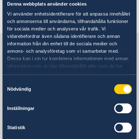
Denna webbplats använder cookies
Vi använder enhetsidentifierare för att anpassa innehållet
Senast uppdaterad 08 jan. 2026, 08.32
och annonserna till användarna, tillhandahålla funktioner
för sociala medier och analysera vår trafik. Vi
vidarebefordrar även sådana identifierare och annan
Sverige i Karibien
information från din enhet till de sociala medier och
annons- och analysföretag som vi samarbetar med.
Dessa kan i sin tur kombinera informationen med annan
Sveriges ambassad
information som du har tillhandahållit eller som de har
(Stockholmsbaserad)
samlat in när du har använt deras tjänster.
Samtyckesval
Besöksadress
Nödvändig
De Stockholmsbaserade
utlandsmyndigheterna har inte öppet för
besökare. Kontakta oss via epost eller
Inställningar
telefon enligt ovan.
Postadress
Statistik
Utrikesdepartementet