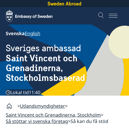
Sweden Abroad
Svenska
English
Sveriges ambassad
Saint Vincent och
Grenadinerna,
Stockholmsbaserad
Lokal tid
11:40
Utlandsmyndigheter
Saint Vincent och Grenadinerna, Stockholm
Så stöttar vi svenska företag
Så kan du få stöd