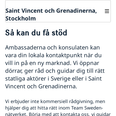
Saint Vincent och Grenadinerna,
Stockholm
Kontakt
Så kan du få stöd
Om oss
Dataskyddspolicy (GDPR)
Så stöttar vi svenska företag
Ambassaderna och konsulaten kan
Vi är en resurs för svenska företag
vara din lokala kontaktpunkt när du
Team Sweden
vill in på en ny marknad. Vi öppnar
Så kan du få stöd
Svenska företag i Saint Vincent och Grenadinerna
dörrar, ger råd och guidar dig till rätt
Anmäl handelshinder
statliga aktörer i Sverige eller i Saint
Vincent och Grenadinerna.
Vi erbjuder inte kommersiell rådgivning, men
hjälper dig att hitta rätt inom Team Sweden-
nätverket.
Börja med att kontakta oss, vi guidar