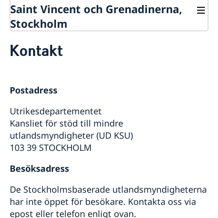
Saint Vincent och Grenadinerna,
Stockholm
Kontakt
Kontakt
Om oss
Dataskyddspolicy (GDPR)
Så stöttar vi svenska företag
Vi är en resurs för svenska företag
Postadress
Team Sweden
Så kan du få stöd
Utrikesdepartementet
Svenska företag i Saint Vincent och Grenadinerna
Kansliet för stöd till mindre
Anmäl handelshinder
utlandsmyndigheter (UD KSU)
103 39 STOCKHOLM
Besöksadress
De Stockholmsbaserade utlandsmyndigheterna
har inte öppet för besökare. Kontakta oss via
epost eller telefon enligt ovan.