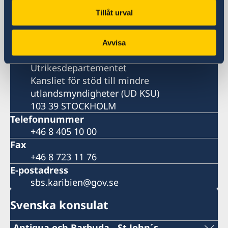
De Stockholmsbaserade
Tillåt urval
utlandsmyndigheterna har inte öppet för
besökare. Kontakta oss via epost eller
telefon enligt ovan.
Avvisa
Postadress
Utrikesdepartementet
Kansliet för stöd till mindre
utlandsmyndigheter (UD KSU)
103 39 STOCKHOLM
Telefonnummer
+46 8 405 10 00
Fax
+46 8 723 11 76
E-postadress
sbs.karibien@gov.se
Svenska konsulat
Antigua och Barbuda - St John´s