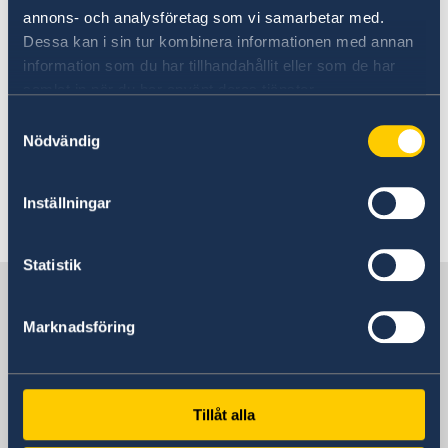
Karneval
annons- och analysföretag som vi samarbetar med.
Dessa kan i sin tur kombinera informationen med annan
1 augusti
information som du har tillhandahållit eller som de har
Emancipation Day
samlat in när du har använt deras tjänster.
Samtyckesval
27 - 28 oktober
Nödvändig
Independence Day
25-26 december
Inställningar
Jul
Statistik
Sverige i Karibien
Marknadsföring
Sveriges ambassad
(Stockholmsbaserad)
Tillåt alla
Besöksadress