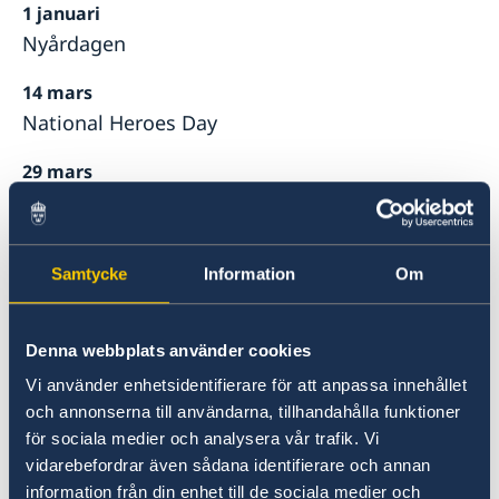
1 januari
Nyårdagen
14 mars
National Heroes Day
29 mars
Långfredagen
1 april
Samtycke
Information
Om
Annandag påsk
1 maj
Denna webbplats använder cookies
Labour Day
Vi använder enhetsidentifierare för att anpassa innehållet
20 maj
och annonserna till användarna, tillhandahålla funktioner
Annandag pingst
för sociala medier och analysera vår trafik. Vi
vidarebefordrar även sådana identifierare och annan
8 - 9 juli
information från din enhet till de sociala medier och