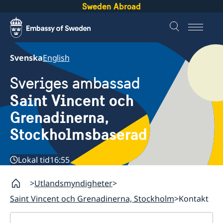
Sweden Abroad
Svenska
English
Sveriges ambassad
Saint Vincent och
Grenadinerna,
Stockholmsbaserad
Lokal tid
16:55
Utlandsmyndigheter
Saint Vincent och Grenadinerna, Stockholm
Kontakt