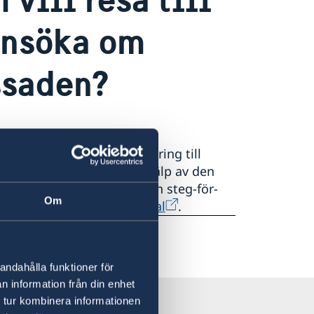
ansöka om
ssaden?
ige på ambassaden i Doha.
kningar om Schengenvisering till
 Sverige genomförs med hjälp av den
l| vfsglobal
. Här finns en steg-för-
Om
m
Apply for a visa | vfsglobal
.
andahålla funktioner för
n information från din enhet
 tur kombinera informationen