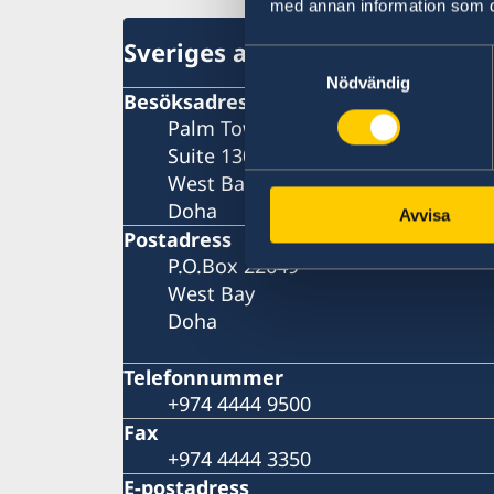
med annan information som du 
Sveriges ambassad
Samtyckesval
Nödvändig
Besöksadress
Palm Tower B ("Monoprix Tower")
Suite 1302 (13th floor)
West Bay
Doha
Avvisa
Postadress
P.O.Box 22649
West Bay
Doha
Telefonnummer
+974 4444 9500
Fax
+974 4444 3350
E-postadress