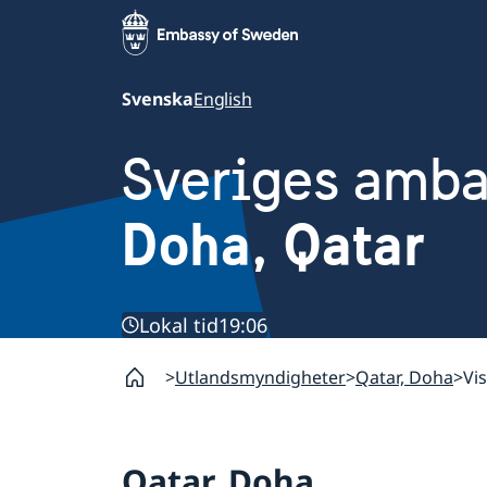
Svenska
English
Sveriges amb
Doha, Qatar
Lokal tid
19:06
Utlandsmyndigheter
Qatar, Doha
Vis
Qatar, Doha