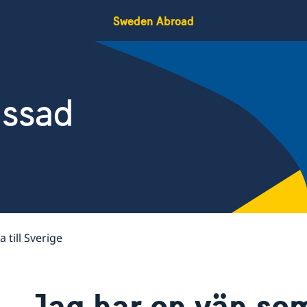
Sweden Abroad
assad
a till Sverige
Jag har en vän som