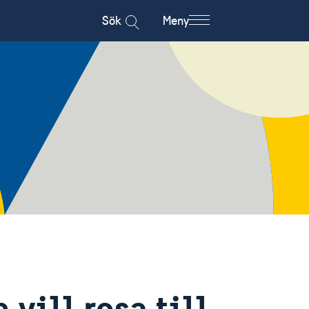
Sök
Meny
 vill resa till