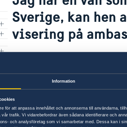
Sverige, kan hen 
visering på amba
Nej, det går inte att ansöka om visum till Sver
Nederländernas ambassad i Doha hanterar ansö
Sverige. Ansökningar om Schengenvisering till
externa leverantören VFS
Welcome to VFS Globa
Information
steg anvisning om hur du kan ansöka om visu
cookies
Senast uppdaterad 16 juni 2022, 14.13
e för att anpassa innehållet och annonserna till användarna, tillh
vår trafik. Vi vidarebefordrar även sådana identifierare och anna
nnons- och analysföretag som vi samarbetar med. Dessa kan i sin