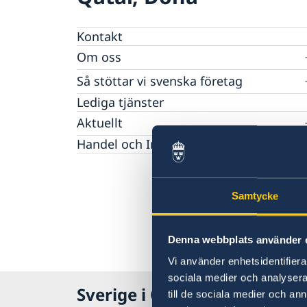
Kontakt
Om oss
Ambassadens Personal
Så stöttar vi svenska företag
Vi är en resurs för svenska företag
Lediga tjänster
Team Sweden
Aktuellt
Så kan du få stöd
Nyheter
Handel och Investeringar
Svenska företag i
Anmäl handelshinder
Samtycke
Denna webbplats använder 
Vi använder enhetsidentifierar
sociala medier och analysera 
Sverige i Qatar, Doha
till de sociala medier och a