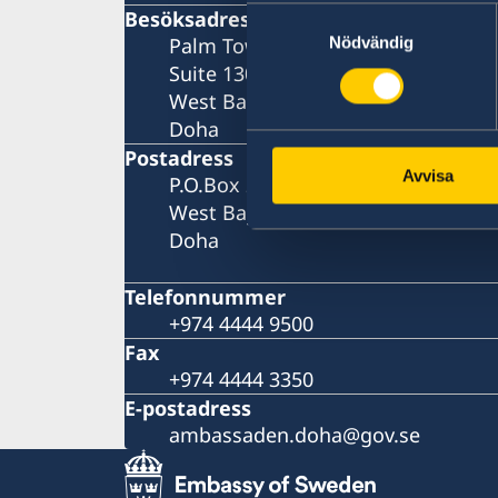
Besöksadress
Samtyckesval
Palm Tower B ("Monoprix Tower")
Nödvändig
Suite 1302 (13th floor)
West Bay
Doha
Postadress
Avvisa
P.O.Box 22649
West Bay
Doha
Telefonnummer
+974 4444 9500
Fax
+974 4444 3350
E-postadress
ambassaden.doha@gov.se