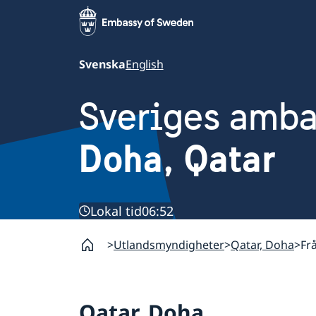
Svenska
English
Sveriges amb
Doha, Qatar
Lokal tid
06:52
Utlandsmyndigheter
Qatar, Doha
Fr
Qatar, Doha