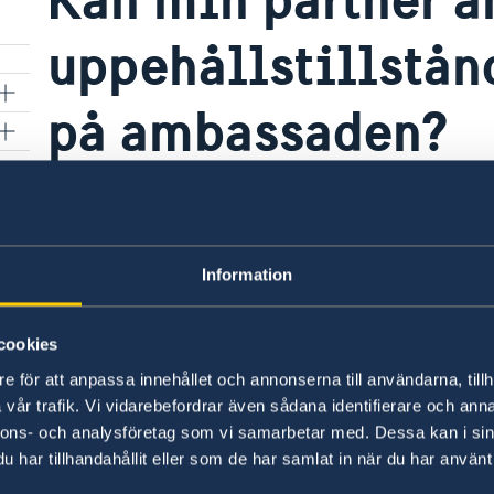
uppehållstillstånd
på ambassaden?
Nej, ambassaden i Doha hanterar inga migration
om uppehållstillstånd vänligen besök Migrati
Information
Senast uppdaterad 16 juni 2022, 14.34
cookies
e för att anpassa innehållet och annonserna till användarna, tillh
vår trafik. Vi vidarebefordrar även sådana identifierare och anna
nnons- och analysföretag som vi samarbetar med. Dessa kan i sin
har tillhandahållit eller som de har samlat in när du har använt 