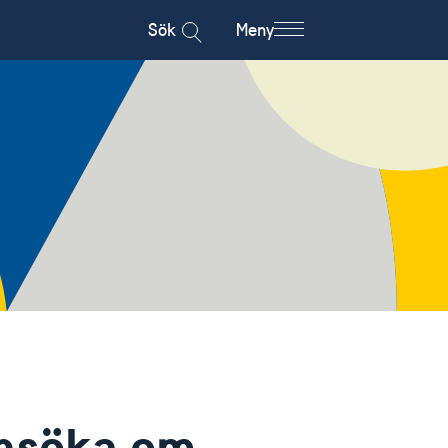
Sök
Meny
ansöka om