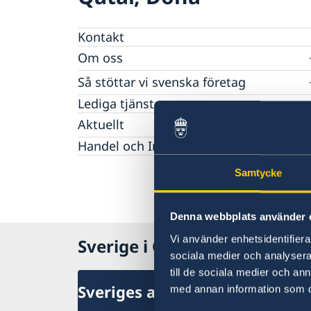
Kontakt
Om oss
Ambassadens Personal
Så stöttar vi svenska företag
Vi är en resurs för svenska företag
Lediga tjänster
Team Sweden
Aktuellt
Så kan du få stöd
Nyheter
Handel och Investeringar
Svenska företag i
Anmäl handelshinder
Samtycke
Denna webbplats använder 
Vi använder enhetsidentifierar
Sverige i Qatar, Doha
sociala medier och analysera 
till de sociala medier och a
Sveriges ambassad
med annan information som du 