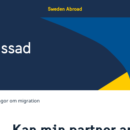
Sweden Abroad
assad
ågor om migration
Kan min partner 