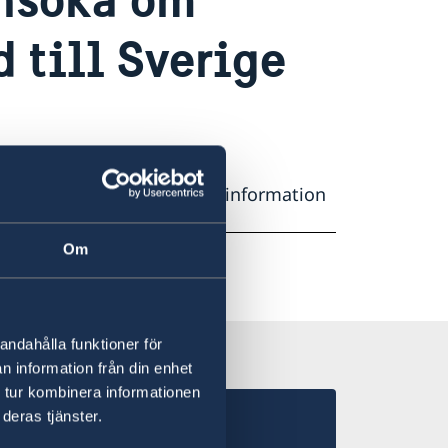
 till Sverige
särenden. För ytterligare information
onsverkets hemsida
här
.
Om
andahålla funktioner för
n information från din enhet
 tur kombinera informationen
deras tjänster.